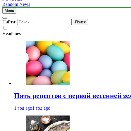
Random News
Menu
Найти:
Headlines
Пять рецептов с первой весенней зе
1 год ago
1 год ago