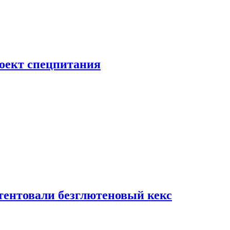
роект спецпитания
тентовали безглютеновый кекс