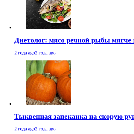
Диетолог: мясо речной рыбы мягче 
2 года ago
2 года ago
Тыквенная запеканка на скорую ру
2 года ago
2 года ago