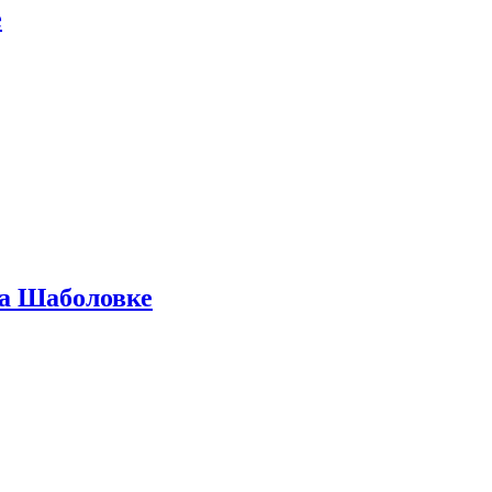
е
на Шаболовке