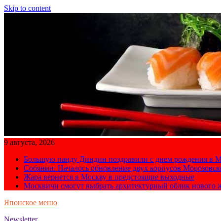
Skip to content
9 августа, 2026
Большую панду Диндин поздравили с днем рождения в М
Собянин: Началось обновление двух корпусов Морозовс
Жара вернется в Москву в предстоящие выходные
Москвичи смогут выбрать архитектурный облик нового 
Японское меню
Newsletter