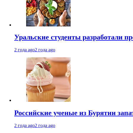
Уральские студенты разработали п
2 года ago
2 года ago
Российские ученые из Бурятии запа
2 года ago
2 года ago