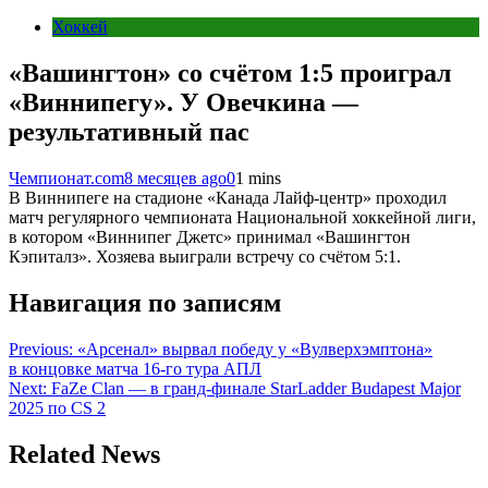
Хоккей
«Вашингтон» со счётом 1:5 проиграл
«Виннипегу». У Овечкина —
результативный пас
Чемпионат.com
8 месяцев ago
0
1 mins
В Виннипеге на стадионе «Канада Лайф-центр» проходил
матч регулярного чемпионата Национальной хоккейной лиги,
в котором «Виннипег Джетс» принимал «Вашингтон
Кэпиталз». Хозяева выиграли встречу со счётом 5:1.
Навигация по записям
Previous:
«Арсенал» вырвал победу у «Вулверхэмптона»
в концовке матча 16-го тура АПЛ
Next:
FaZe Clan — в гранд-финале StarLadder Budapest Major
2025 по CS 2
Related News