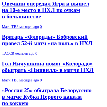
Овечкин опередил Ягра и вышел
на 10‑е место в НХЛ по очкам
в большинстве
Матч ТВ
8 месяцев ago
0
Вратарь «Флориды» Бобровский
провел 52-й матч «на ноль» в НХЛ
ТАСС
8 месяцев ago
0
Гол Ничушкина помог «Колорадо»
обыграть «Нэшвилл» в матче НХЛ
Матч ТВ
8 месяцев ago
0
«Россия 25» обыграла Белоруссию
в матче Кубка Первого канала
по хоккею