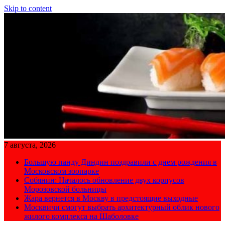
Skip to content
7 августа, 2026
Большую панду Диндин поздравили с днем рождения в
Московском зоопарке
Собянин: Началось обновление двух корпусов
Морозовской больницы
Жара вернется в Москву в предстоящие выходные
Москвичи смогут выбрать архитектурный облик нового
жилого комплекса на Шаболовке