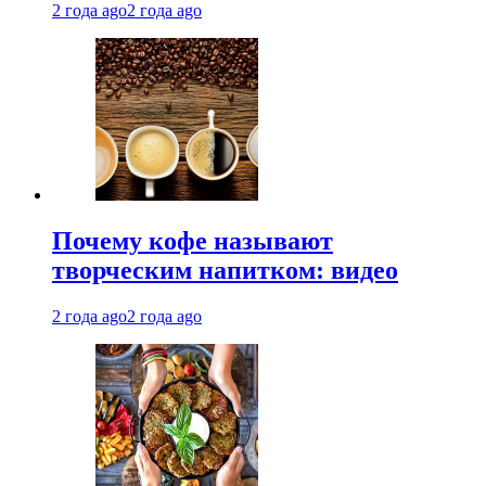
2 года ago
2 года ago
Почему кофе называют
творческим напитком: видео
2 года ago
2 года ago