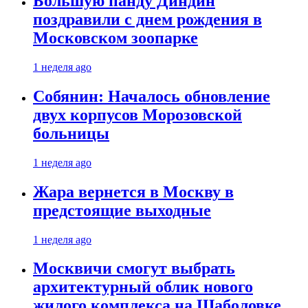
Большую панду Диндин
поздравили с днем рождения в
Московском зоопарке
1 неделя ago
Собянин: Началось обновление
двух корпусов Морозовской
больницы
1 неделя ago
Жара вернется в Москву в
предстоящие выходные
1 неделя ago
Москвичи смогут выбрать
архитектурный облик нового
жилого комплекса на Шаболовке