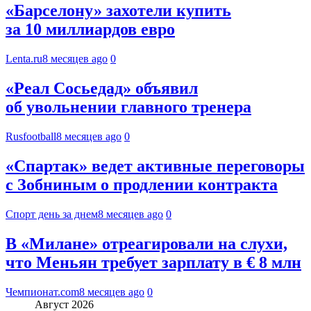
«Барселону» захотели купить
за 10 миллиардов евро
Lenta.ru
8 месяцев ago
0
«Реал Сосьедад» объявил
об увольнении главного тренера
Rusfootball
8 месяцев ago
0
«Спартак» ведет активные переговоры
с Зобниным о продлении контракта
Спорт день за днем
8 месяцев ago
0
В «Милане» отреагировали на слухи,
что Меньян требует зарплату в € 8 млн
Чемпионат.com
8 месяцев ago
0
Август 2026