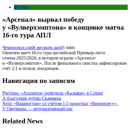
Футбол
«Арсенал» вырвал победу
у «Вулверхэмптона» в концовке матча
16-го тура АПЛ
Чемпионат.com
8 месяцев ago
0
1 mins
Окончен матч 16-го тура английской Премьер-лиги
сезона-2025/2026, в котором играли «Арсенал»
и «Вулверхэмптон». После финального свистка зафиксирован
счёт 2:1 в пользу лондонцев.
Навигация по записям
Previous:
«Аталанта» победила «Кальяри» в Серии
А благодаря дублю Скамакки
Next:
«Вашингтон» со счётом 1:5 проиграл «Виннипегу».
У Овечкина — результативный пас
Related News