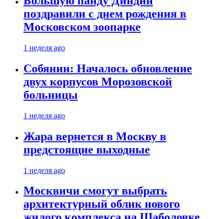
Большую панду Диндин
поздравили с днем рождения в
Московском зоопарке
1 неделя ago
Собянин: Началось обновление
двух корпусов Морозовской
больницы
1 неделя ago
Жара вернется в Москву в
предстоящие выходные
1 неделя ago
Москвичи смогут выбрать
архитектурный облик нового
жилого комплекса на Шаболовке