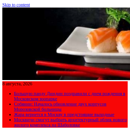
Skip to content
8 августа, 2026
Большую панду Диндин поздравили с днем рождения в
Московском зоопарке
Собянин: Началось обновление двух корпусов
Морозовской больницы
Жара вернется в Москву в предстоящие выходные
Москвичи смогут выбрать архитектурный облик нового
жилого комплекса на Шаболовке