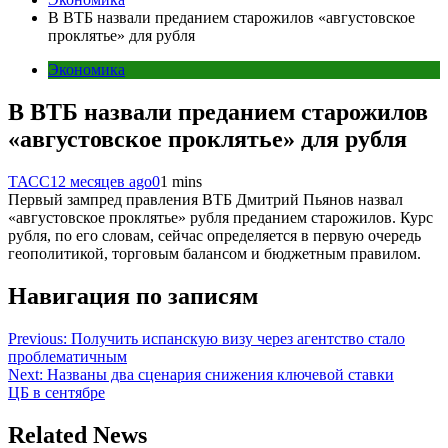
В ВТБ назвали преданием старожилов «августовское
проклятье» для рубля
Экономика
В ВТБ назвали преданием старожилов
«августовское проклятье» для рубля
ТАСС
12 месяцев ago
0
1 mins
Первый зампред правления ВТБ Дмитрий Пьянов назвал
«августовское проклятье» рубля преданием старожилов. Курс
рубля, по его словам, сейчас определяется в первую очередь
геополитикой, торговым балансом и бюджетным правилом.
Навигация по записям
Previous:
Получить испанскую визу через агентство стало
проблематичным
Next:
Названы два сценария снижения ключевой ставки
ЦБ в сентябре
Related News