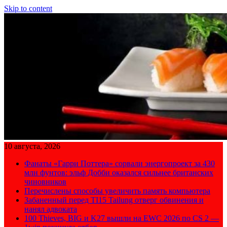
Skip to content
10 августа, 2026
Фанаты «Гарри Поттера» сорвали энергопроект за 430
млн фунтов: эльф Добби оказался сильнее британских
чиновников
Перечислены способы увеличить память компьютера
Забаненный перед TI15 Tailung отверг обвинения и
нанял адвоката
100 Thieves, BIG и K27 вышли на EWC 2026 по CS 2 —