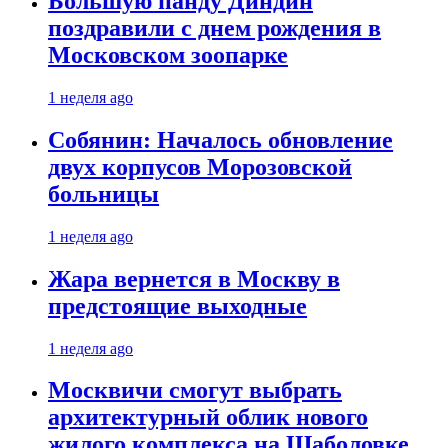
Большую панду Диндин
поздравили с днем рождения в
Московском зоопарке
1 неделя ago
Собянин: Началось обновление
двух корпусов Морозовской
больницы
1 неделя ago
Жара вернется в Москву в
предстоящие выходные
1 неделя ago
Москвичи смогут выбрать
архитектурный облик нового
жилого комплекса на Шаболовке