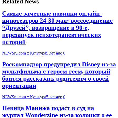
Related News
Самые заметные новинки онлайн-
кинотеатров 24-30 мая: воссоединение
“Друзей”, возвращение в 90-е,
перезапуск психотерапевтических
историй
NEWSru.com :: Культура
5 лет ago
0
Роскомнадзор предупредил Disney из-за
мультфильма c героем-геем, который
боится рассказать родителям о своей
ориентации
NEWSru.com :: Культура
5 лет ago
0
Певица Манижа подаст в суд на
журнал Wonderzine из-за колонки о ее