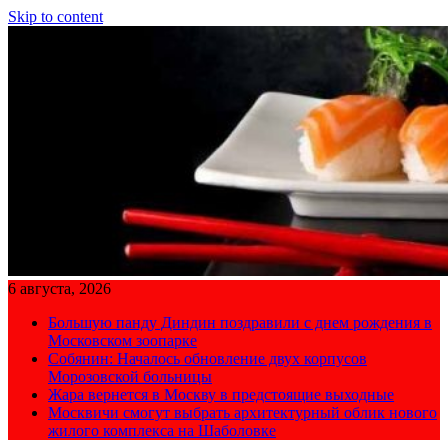
Skip to content
6 августа, 2026
Большую панду Диндин поздравили с днем рождения в
Московском зоопарке
Собянин: Началось обновление двух корпусов
Морозовской больницы
Жара вернется в Москву в предстоящие выходные
Москвичи смогут выбрать архитектурный облик нового
жилого комплекса на Шаболовке