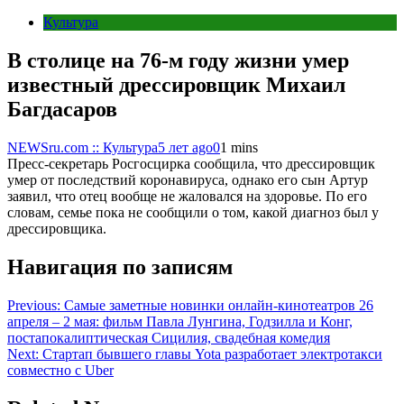
Культура
В столице на 76-м году жизни умер
известный дрессировщик Михаил
Багдасаров
NEWSru.com :: Культура
5 лет ago
0
1 mins
Пресс-секретарь Росгосцирка сообщила, что дрессировщик
умер от последствий коронавируса, однако его сын Артур
заявил, что отец вообще не жаловался на здоровье. По его
словам, семье пока не сообщили о том, какой диагноз был у
дрессировщика.
Навигация по записям
Previous:
Самые заметные новинки онлайн-кинотеатров 26
апреля – 2 мая: фильм Павла Лунгина, Годзилла и Конг,
постапокалиптическая Сицилия, свадебная комедия
Next:
Стартап бывшего главы Yota разработает электротакси
совместно с Uber