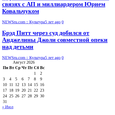
связях с АП и миллиардером Юрием
Ковальчуком
NEWSru.com :: Культура
5 лет ago
0
Брэд Питт через суд добился от
Анджелины Джоли совместной опеки
над детьми
NEWSru.com :: Культура
5 лет ago
0
Август 2026
Пн
Вт
Ср
Чт
Пт
Сб
Вс
1
2
3
4
5
6
7
8
9
10
11
12
13
14
15
16
17
18
19
20
21
22
23
24
25
26
27
28
29
30
31
« Июл