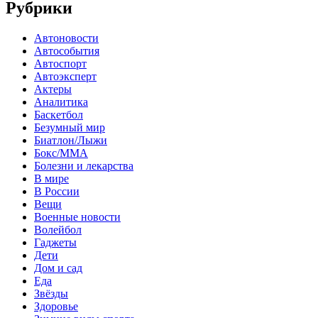
Рубрики
Автоновости
Автособытия
Автоспорт
Автоэксперт
Актеры
Аналитика
Баскетбол
Безумный мир
Биатлон/Лыжи
Бокс/MMA
Болезни и лекарства
В мире
В России
Вещи
Военные новости
Волейбол
Гаджеты
Дети
Дом и сад
Еда
Звёзды
Здоровье