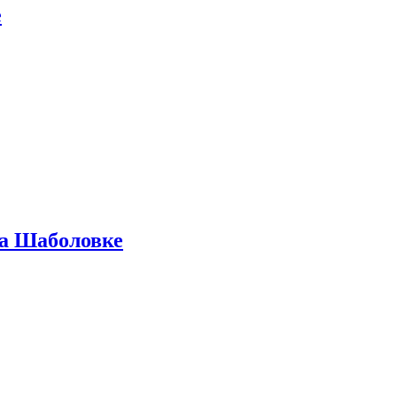
е
на Шаболовке