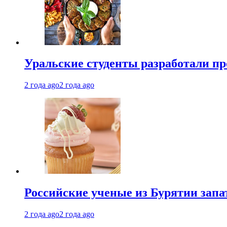
Уральские студенты разработали п
2 года ago
2 года ago
Российские ученые из Бурятии запа
2 года ago
2 года ago