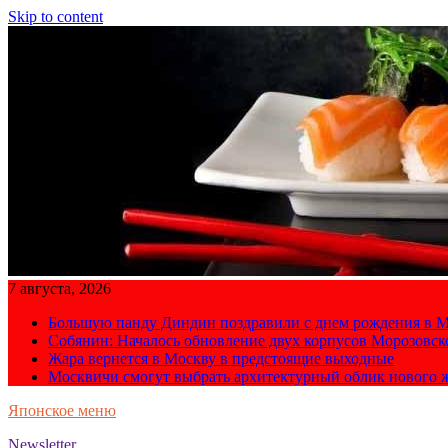
Skip to content
7 августа, 2026
Большую панду Диндин поздравили с днем рождения в М
Собянин: Началось обновление двух корпусов Морозовс
Жара вернется в Москву в предстоящие выходные
Москвичи смогут выбрать архитектурный облик нового 
Японское меню
Newsletter