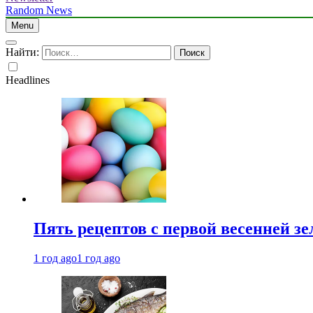
Random News
Menu
Найти:
Headlines
Пять рецептов с первой весенней зе
1 год ago
1 год ago