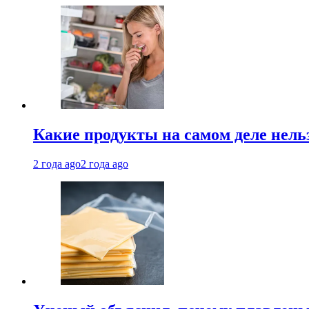
Какие продукты на самом деле нель
2 года ago
2 года ago