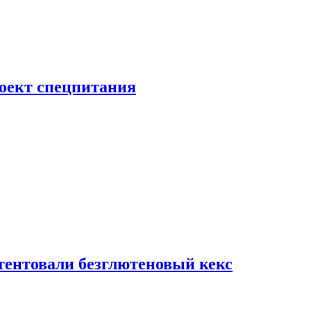
роект спецпитания
тентовали безглютеновый кекс