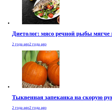
Диетолог: мясо речной рыбы мягче 
2 года ago
2 года ago
Тыквенная запеканка на скорую ру
2 года ago
2 года ago