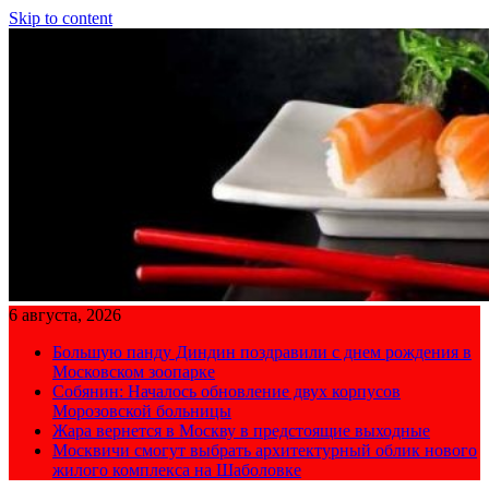
Skip to content
6 августа, 2026
Большую панду Диндин поздравили с днем рождения в
Московском зоопарке
Собянин: Началось обновление двух корпусов
Морозовской больницы
Жара вернется в Москву в предстоящие выходные
Москвичи смогут выбрать архитектурный облик нового
жилого комплекса на Шаболовке