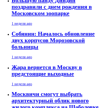
Большую панду Диндин
поздравили с днем рождения в
Московском зоопарке
1 неделя ago
Собянин: Началось обновление
двух корпусов Морозовской
больницы
1 неделя ago
Жара вернется в Москву в
предстоящие выходные
1 неделя ago
Москвичи смогут выбрать
архитектурный облик нового
жилого комплекса на Шаболовке