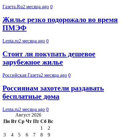
Газета.Ru
2 месяца ago
0
Жилье резко подорожало во время
ПМЭФ
Lenta.ru
2 месяца ago
0
Стоит ли покупать дешевое
зарубежное жилье
Российская Газета
2 месяца ago
0
Россиянам захотели раздавать
бесплатные дома
Lenta.ru
2 месяца ago
0
Август 2026
Пн
Вт
Ср
Чт
Пт
Сб
Вс
1
2
3
4
5
6
7
8
9