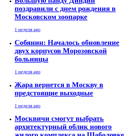
Большую панду Диндин
поздравили с днем рождения в
Московском зоопарке
1 неделя ago
Собянин: Началось обновление
двух корпусов Морозовской
больницы
1 неделя ago
Жара вернется в Москву в
предстоящие выходные
1 неделя ago
Москвичи смогут выбрать
архитектурный облик нового
жилого комплекса на Шаболовке