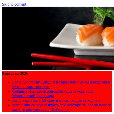
Skip to content
9 августа, 2026
Большую панду Диндин поздравили с днем рождения в
Московском зоопарке
Собянин: Началось обновление двух корпусов
Морозовской больницы
Жара вернется в Москву в предстоящие выходные
Москвичи смогут выбрать архитектурный облик нового
жилого комплекса на Шаболовке