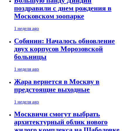
Большую панду Диндин
поздравили с днем рождения в
Московском зоопарке
1 неделя ago
Собянин: Началось обновление
двух корпусов Морозовской
больницы
1 неделя ago
Жара вернется в Москву в
предстоящие выходные
1 неделя ago
Москвичи смогут выбрать
архитектурный облик нового
жилого комплекса на Шаболовке