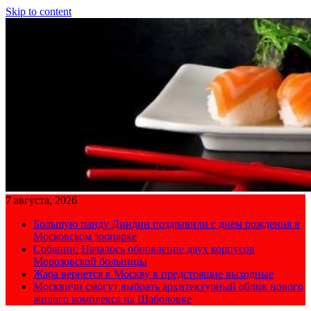
Skip to content
7 августа, 2026
Большую панду Диндин поздравили с днем рождения в
Московском зоопарке
Собянин: Началось обновление двух корпусов
Морозовской больницы
Жара вернется в Москву в предстоящие выходные
Москвичи смогут выбрать архитектурный облик нового
жилого комплекса на Шаболовке