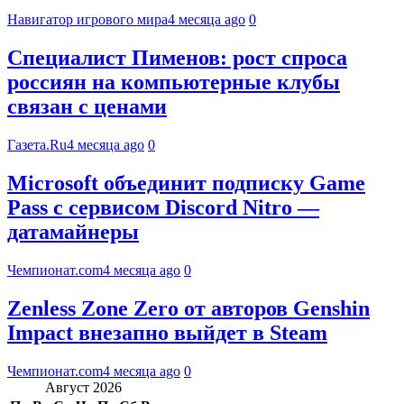
Навигатор игрового мира
4 месяца ago
0
Специалист Пименов: рост спроса
россиян на компьютерные клубы
связан с ценами
Газета.Ru
4 месяца ago
0
Microsoft объединит подписку Game
Pass с сервисом Discord Nitro —
датамайнеры
Чемпионат.com
4 месяца ago
0
Zenless Zone Zero от авторов Genshin
Impact внезапно выйдет в Steam
Чемпионат.com
4 месяца ago
0
Август 2026