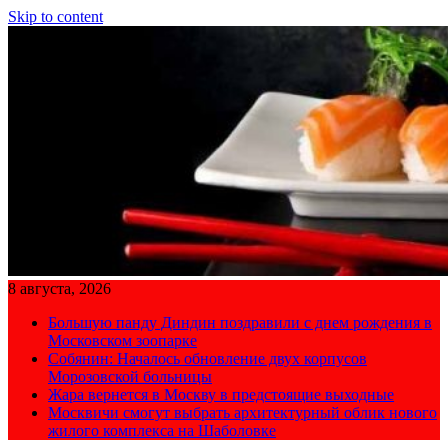
Skip to content
8 августа, 2026
Большую панду Диндин поздравили с днем рождения в
Московском зоопарке
Собянин: Началось обновление двух корпусов
Морозовской больницы
Жара вернется в Москву в предстоящие выходные
Москвичи смогут выбрать архитектурный облик нового
жилого комплекса на Шаболовке