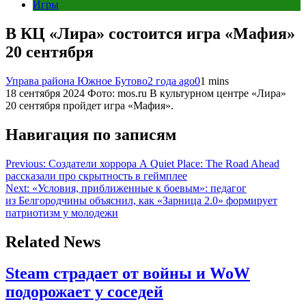
Игры
В КЦ «Лира» состоится игра «Мафия»
20 сентября
Управа района Южное Бутово
2 года ago
0
1 mins
18 сентября 2024 Фото: mos.ru В культурном центре «Лира»
20 сентября пройдет игра «Мафия».
Навигация по записям
Previous:
Создатели хоррора A Quiet Place: The Road Ahead
рассказали про скрытность в геймплее
Next:
«Условия, приближенные к боевым»: педагог
из Белгородчины объяснил, как «Зарница 2.0» формирует
патриотизм у молодежи
Related News
Steam страдает от войны и WoW
подорожает у соседей