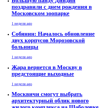
Большую панду Диндин
поздравили с днем рождения в
Московском зоопарке
1 неделя ago
Собянин: Началось обновление
двух корпусов Морозовской
больницы
1 неделя ago
Жара вернется в Москву в
предстоящие выходные
1 неделя ago
Москвичи смогут выбрать
архитектурный облик нового
жилого комплекса на Шаболовке