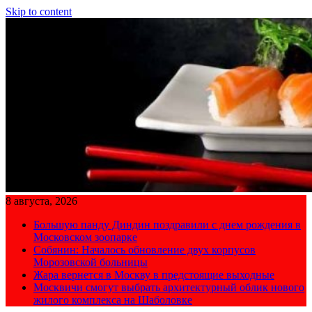
Skip to content
8 августа, 2026
Большую панду Диндин поздравили с днем рождения в
Московском зоопарке
Собянин: Началось обновление двух корпусов
Морозовской больницы
Жара вернется в Москву в предстоящие выходные
Москвичи смогут выбрать архитектурный облик нового
жилого комплекса на Шаболовке