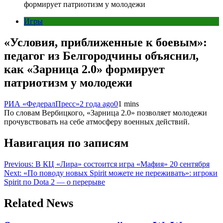
формирует патриотизм у молодежи
Игры
«Условия, приближенные к боевым»:
педагог из Белгородчины объяснил,
как «Зарница 2.0» формирует
патриотизм у молодежи
РИА «ФедералПресс»
2 года ago
0
1 mins
По словам Вербицкого, «Зарница 2.0» позволяет молодежи
прочувствовать на себе атмосферу военных действий.
Навигация по записям
Previous:
В КЦ «Лира» состоится игра «Мафия» 20 сентября
Next:
«По поводу новых Spirit можете не переживать»: игроки
Spirit по Dota 2 — о перерыве
Related News