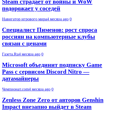
Steam страдает от войны и WoW
подорожает у соседей
Навигатор игрового мира
4 месяца ago
0
Специалист Пименов: рост спроса
россиян на компьютерные клубы
связан с ценами
Газета.Ru
4 месяца ago
0
Microsoft объединит подписку Game
Pass с сервисом Discord Nitro —
датамайнеры
Чемпионат.com
4 месяца ago
0
Zenless Zone Zero от авторов Genshin
Impact внезапно выйдет в Steam