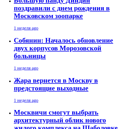
Большую панду Диндин
поздравили с днем рождения в
Московском зоопарке
1 неделя ago
Собянин: Началось обновление
двух корпусов Морозовской
больницы
1 неделя ago
Жара вернется в Москву в
предстоящие выходные
1 неделя ago
Москвичи смогут выбрать
архитектурный облик нового
жилого комплекса на Шаболовке