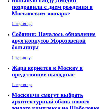
Большую панду Диндин
поздравили с днем рождения в
Московском зоопарке
1 неделя ago
Собянин: Началось обновление
двух корпусов Морозовской
больницы
1 неделя ago
Жара вернется в Москву в
предстоящие выходные
1 неделя ago
Москвичи смогут выбрать
архитектурный облик нового
жилого комплекса на Шаболовке