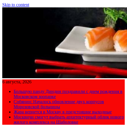
Skip to content
6 августа, 2026
Большую панду Диндин поздравили с днем рождения в
Московском зоопарке
Собянин: Началось обновление двух корпусов
Морозовской больницы
Жара вернется в Москву в предстоящие выходные
Москвичи смогут выбрать архитектурный облик нового
жилого комплекса на Шаболовке