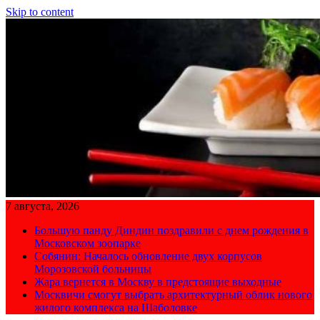
Skip to content
7 августа, 2026
Большую панду Диндин поздравили с днем рождения в
Московском зоопарке
Собянин: Началось обновление двух корпусов
Морозовской больницы
Жара вернется в Москву в предстоящие выходные
Москвичи смогут выбрать архитектурный облик нового
жилого комплекса на Шаболовке