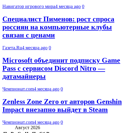
Навигатор игрового мира
4 месяца ago
0
Специалист Пименов: рост спроса
россиян на компьютерные клубы
связан с ценами
Газета.Ru
4 месяца ago
0
Microsoft объединит подписку Game
Pass с сервисом Discord Nitro —
датамайнеры
Чемпионат.com
4 месяца ago
0
Zenless Zone Zero от авторов Genshin
Impact внезапно выйдет в Steam
Чемпионат.com
4 месяца ago
0
Август 2026