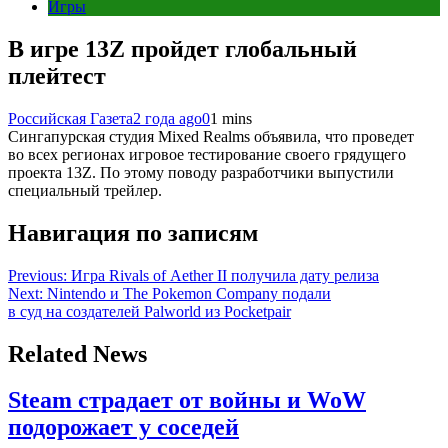
Игры
В игре 13Z пройдет глобальный
плейтест
Российская Газета
2 года ago
0
1 mins
Сингапурская студия Mixed Realms объявила, что проведет
во всех регионах игровое тестирование своего грядущего
проекта 13Z. По этому поводу разработчики выпустили
специальный трейлер.
Навигация по записям
Previous:
Игра Rivals of Aether II получила дату релиза
Next:
Nintendo и The Pokemon Company подали
в суд на создателей Palworld из Pocketpair
Related News
Steam страдает от войны и WoW
подорожает у соседей