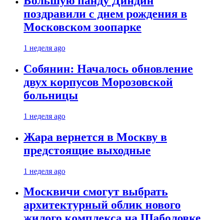
Большую панду Диндин
поздравили с днем рождения в
Московском зоопарке
1 неделя ago
Собянин: Началось обновление
двух корпусов Морозовской
больницы
1 неделя ago
Жара вернется в Москву в
предстоящие выходные
1 неделя ago
Москвичи смогут выбрать
архитектурный облик нового
жилого комплекса на Шаболовке