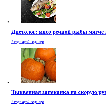
Диетолог: мясо речной рыбы мягче 
2 года ago
2 года ago
Тыквенная запеканка на скорую ру
2 года ago
2 года ago