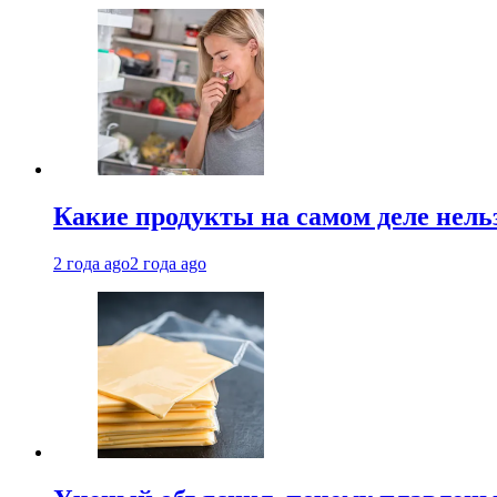
Какие продукты на самом деле нель
2 года ago
2 года ago