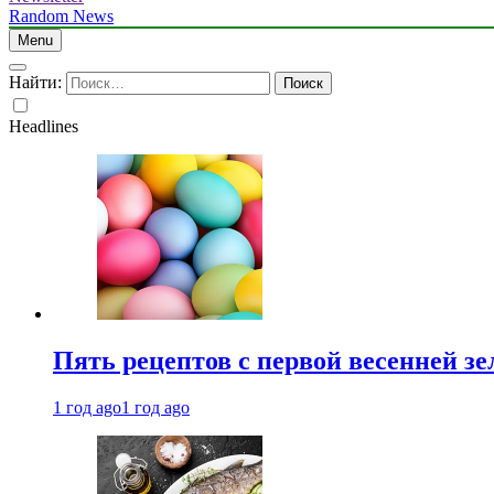
Random News
Menu
Найти:
Headlines
Пять рецептов с первой весенней зе
1 год ago
1 год ago