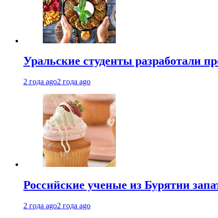
Уральские студенты разработали п
2 года ago
2 года ago
Российские ученые из Бурятии запа
2 года ago
2 года ago