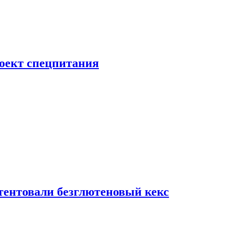
роект спецпитания
тентовали безглютеновый кекс