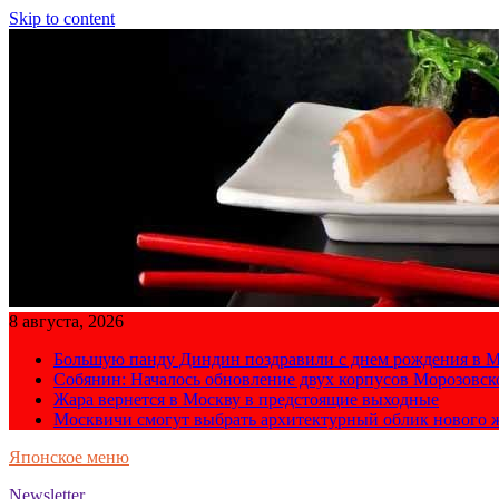
Skip to content
8 августа, 2026
Большую панду Диндин поздравили с днем рождения в М
Собянин: Началось обновление двух корпусов Морозовс
Жара вернется в Москву в предстоящие выходные
Москвичи смогут выбрать архитектурный облик нового 
Японское меню
Newsletter