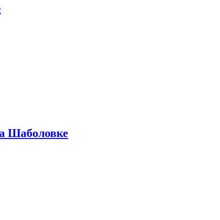
е
на Шаболовке