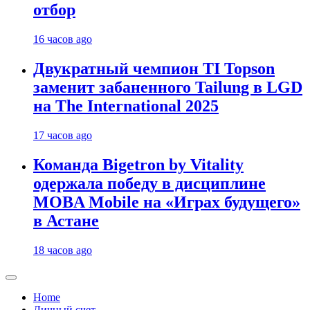
отбор
16 часов ago
Двукратный чемпион TI Topson
заменит забаненного Tailung в LGD
на The International 2025
17 часов ago
Команда Bigetron by Vitality
одержала победу в дисциплине
MOBA Mobile на «Играх будущего»
в Астане
18 часов ago
Home
Личный счет