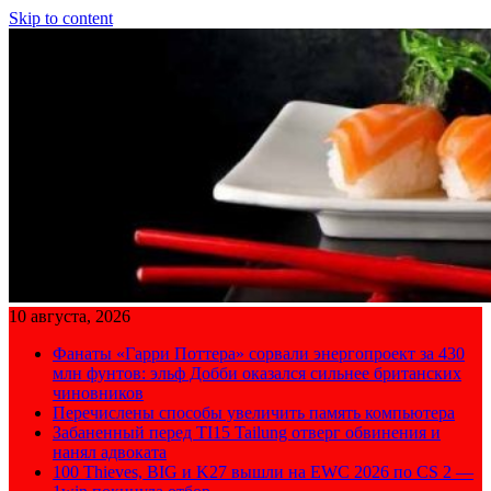
Skip to content
10 августа, 2026
Фанаты «Гарри Поттера» сорвали энергопроект за 430
млн фунтов: эльф Добби оказался сильнее британских
чиновников
Перечислены способы увеличить память компьютера
Забаненный перед TI15 Tailung отверг обвинения и
нанял адвоката
100 Thieves, BIG и K27 вышли на EWC 2026 по CS 2 —