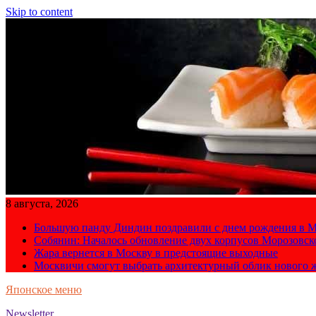
Skip to content
8 августа, 2026
Большую панду Диндин поздравили с днем рождения в М
Собянин: Началось обновление двух корпусов Морозовс
Жара вернется в Москву в предстоящие выходные
Москвичи смогут выбрать архитектурный облик нового 
Японское меню
Newsletter