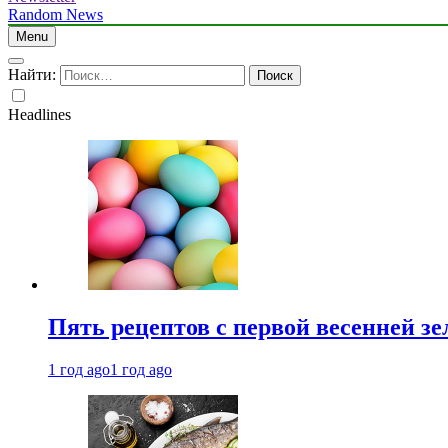
Random News
Menu
Найти:
Headlines
Пять рецептов с первой весенней зе
1 год ago
1 год ago