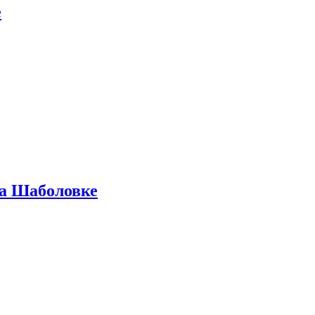
е
на Шаболовке