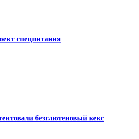
роект спецпитания
тентовали безглютеновый кекс