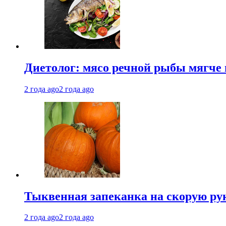
Диетолог: мясо речной рыбы мягче 
2 года ago
2 года ago
Тыквенная запеканка на скорую ру
2 года ago
2 года ago