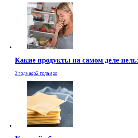
Какие продукты на самом деле нель
2 года ago
2 года ago