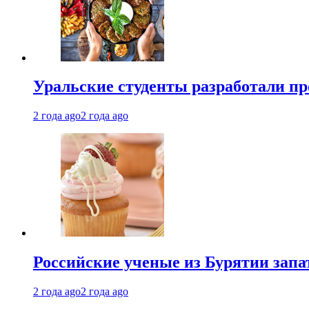
Уральские студенты разработали п
2 года ago
2 года ago
Российские ученые из Бурятии запа
2 года ago
2 года ago