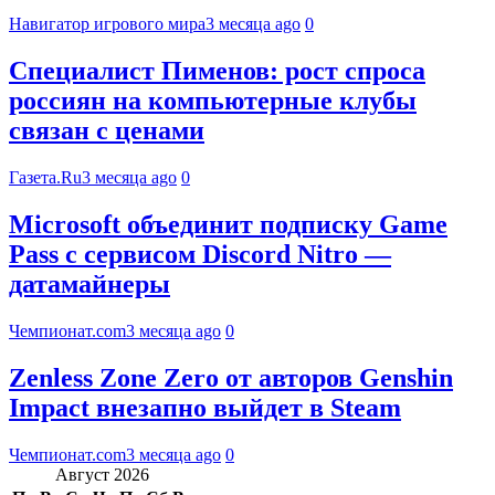
Навигатор игрового мира
3 месяца ago
0
Специалист Пименов: рост спроса
россиян на компьютерные клубы
связан с ценами
Газета.Ru
3 месяца ago
0
Microsoft объединит подписку Game
Pass с сервисом Discord Nitro —
датамайнеры
Чемпионат.com
3 месяца ago
0
Zenless Zone Zero от авторов Genshin
Impact внезапно выйдет в Steam
Чемпионат.com
3 месяца ago
0
Август 2026