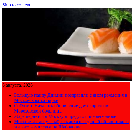
Skip to content
6 августа, 2026
Большую панду Диндин поздравили с днем рождения в
Московском зоопарке
Собянин: Началось обновление двух корпусов
Морозовской больницы
Жара вернется в Москву в предстоящие выходные
Москвичи смогут выбрать архитектурный облик нового
жилого комплекса на Шаболовке