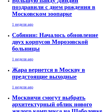
Большую панду Диндин
поздравили с днем рождения в
Московском зоопарке
1 неделя ago
Собянин: Началось обновление
двух корпусов Морозовской
больницы
1 неделя ago
Жара вернется в Москву в
предстоящие выходные
1 неделя ago
Москвичи смогут выбрать
архитектурный облик нового
жилого комплекса на Шаболовке