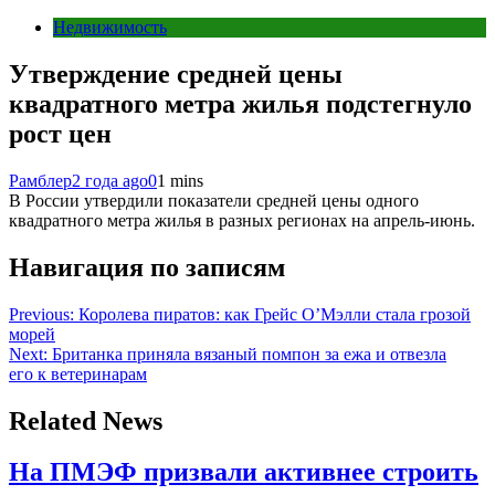
Недвижимость
Утверждение средней цены
квадратного метра жилья подстегнуло
рост цен
Рамблер
2 года ago
0
1 mins
В России утвердили показатели средней цены одного
квадратного метра жилья в разных регионах на апрель-июнь.
Навигация по записям
Previous:
Королева пиратов: как Грейс О’Мэлли стала грозой
морей
Next:
Британка приняла вязаный помпон за ежа и отвезла
его к ветеринарам
Related News
На ПМЭФ призвали активнее строить