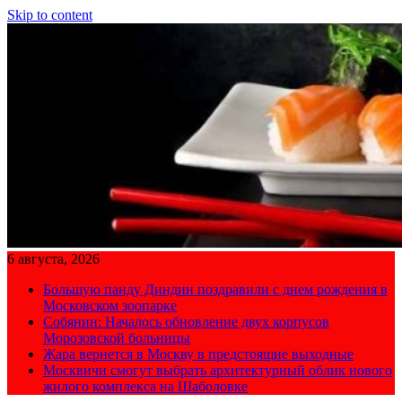
Skip to content
6 августа, 2026
Большую панду Диндин поздравили с днем рождения в
Московском зоопарке
Собянин: Началось обновление двух корпусов
Морозовской больницы
Жара вернется в Москву в предстоящие выходные
Москвичи смогут выбрать архитектурный облик нового
жилого комплекса на Шаболовке