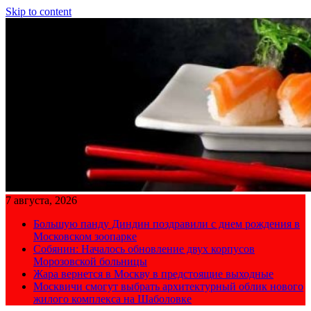
Skip to content
7 августа, 2026
Большую панду Диндин поздравили с днем рождения в
Московском зоопарке
Собянин: Началось обновление двух корпусов
Морозовской больницы
Жара вернется в Москву в предстоящие выходные
Москвичи смогут выбрать архитектурный облик нового
жилого комплекса на Шаболовке