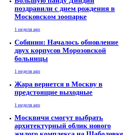
Большую панду Диндин
поздравили с днем рождения в
Московском зоопарке
1 неделя ago
Собянин: Началось обновление
двух корпусов Морозовской
больницы
1 неделя ago
Жара вернется в Москву в
предстоящие выходные
1 неделя ago
Москвичи смогут выбрать
архитектурный облик нового
жилого комплекса на Шаболовке