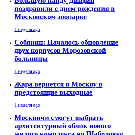
Большую панду Диндин
поздравили с днем рождения в
Московском зоопарке
1 неделя ago
Собянин: Началось обновление
двух корпусов Морозовской
больницы
1 неделя ago
Жара вернется в Москву в
предстоящие выходные
1 неделя ago
Москвичи смогут выбрать
архитектурный облик нового
жилого комплекса на Шаболовке