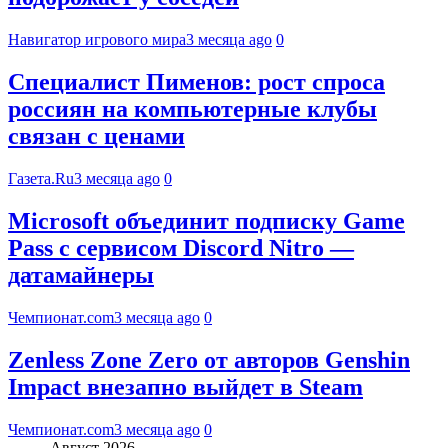
Навигатор игрового мира
3 месяца ago
0
Специалист Пименов: рост спроса
россиян на компьютерные клубы
связан с ценами
Газета.Ru
3 месяца ago
0
Microsoft объединит подписку Game
Pass с сервисом Discord Nitro —
датамайнеры
Чемпионат.com
3 месяца ago
0
Zenless Zone Zero от авторов Genshin
Impact внезапно выйдет в Steam
Чемпионат.com
3 месяца ago
0
Август 2026