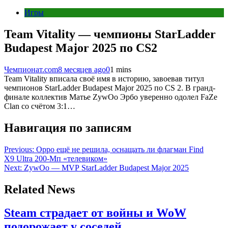
Игры
Team Vitality — чемпионы StarLadder
Budapest Major 2025 по CS2
Чемпионат.com
8 месяцев ago
0
1 mins
Team Vitality вписала своё имя в историю, завоевав титул
чемпионов StarLadder Budapest Major 2025 по CS 2. В гранд-
финале коллектив Матье ZywOo Эрбо уверенно одолел FaZe
Clan со счётом 3:1…
Навигация по записям
Previous:
Oppo ещё не решила, оснащать ли флагман Find
X9 Ultra 200-Мп «телевиком»
Next:
ZywOo — MVP StarLadder Budapest Major 2025
Related News
Steam страдает от войны и WoW
подорожает у соседей