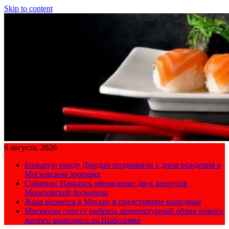
Skip to content
6 августа, 2026
Большую панду Диндин поздравили с днем рождения в
Московском зоопарке
Собянин: Началось обновление двух корпусов
Морозовской больницы
Жара вернется в Москву в предстоящие выходные
Москвичи смогут выбрать архитектурный облик нового
жилого комплекса на Шаболовке