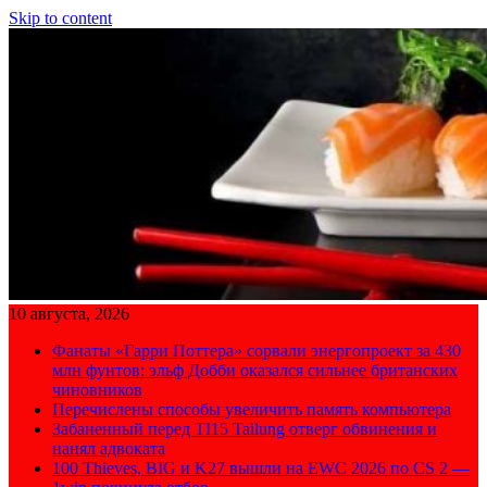
Skip to content
10 августа, 2026
Фанаты «Гарри Поттера» сорвали энергопроект за 430
млн фунтов: эльф Добби оказался сильнее британских
чиновников
Перечислены способы увеличить память компьютера
Забаненный перед TI15 Tailung отверг обвинения и
нанял адвоката
100 Thieves, BIG и K27 вышли на EWC 2026 по CS 2 —