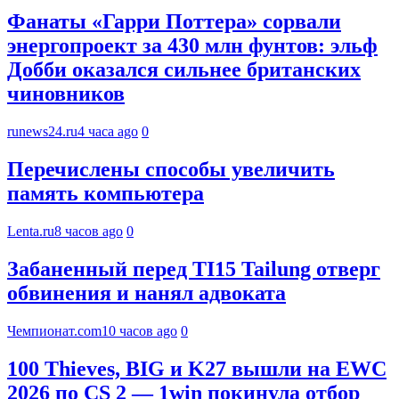
Фанаты «Гарри Поттера» сорвали
энергопроект за 430 млн фунтов: эльф
Добби оказался сильнее британских
чиновников
runews24.ru
4 часа ago
0
Перечислены способы увеличить
память компьютера
Lenta.ru
8 часов ago
0
Забаненный перед TI15 Tailung отверг
обвинения и нанял адвоката
Чемпионат.com
10 часов ago
0
100 Thieves, BIG и K27 вышли на EWC
2026 по CS 2 — 1win покинула отбор