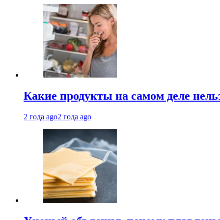
Какие продукты на самом деле нель
2 года ago
2 года ago