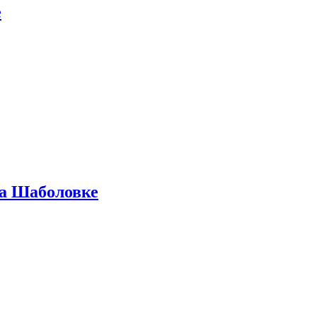
е
на Шаболовке