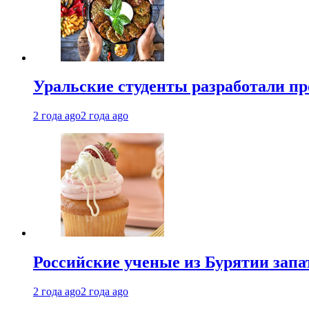
Уральские студенты разработали п
2 года ago
2 года ago
Российские ученые из Бурятии запа
2 года ago
2 года ago