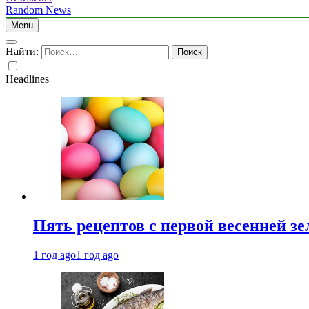
Random News
Menu
Найти:
Headlines
Пять рецептов с первой весенней зе
1 год ago
1 год ago