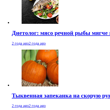
Диетолог: мясо речной рыбы мягче 
2 года ago
2 года ago
Тыквенная запеканка на скорую ру
2 года ago
2 года ago