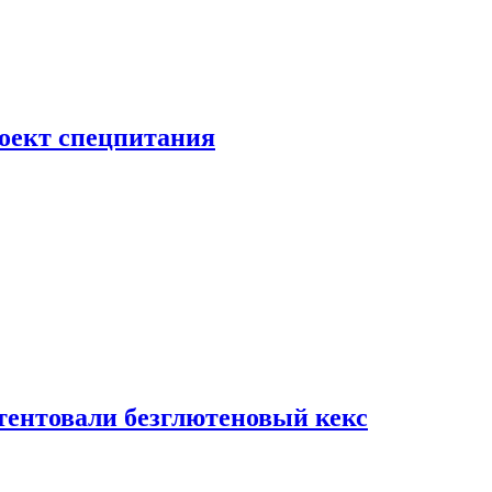
роект спецпитания
тентовали безглютеновый кекс