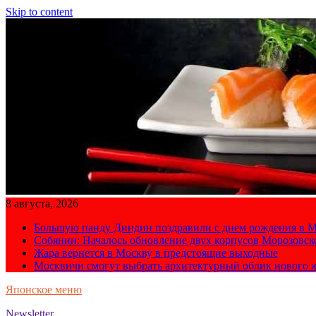
Skip to content
8 августа, 2026
Большую панду Диндин поздравили с днем рождения в М
Собянин: Началось обновление двух корпусов Морозовс
Жара вернется в Москву в предстоящие выходные
Москвичи смогут выбрать архитектурный облик нового 
Японское меню
Newsletter