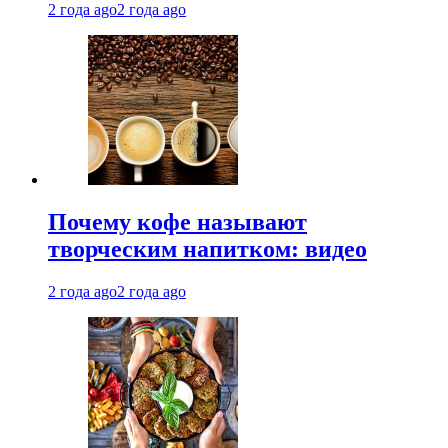
2 года ago
2 года ago
Почему кофе называют
творческим напитком: видео
2 года ago
2 года ago