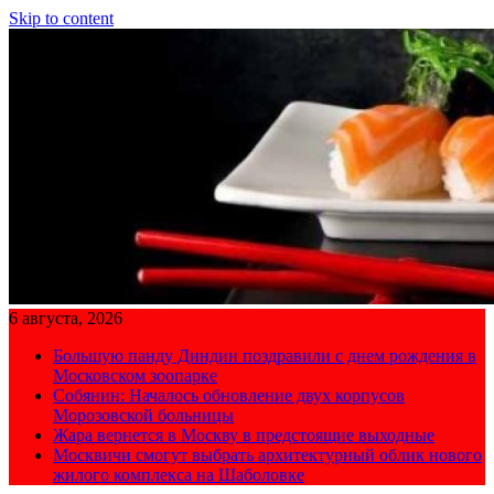
Skip to content
6 августа, 2026
Большую панду Диндин поздравили с днем рождения в
Московском зоопарке
Собянин: Началось обновление двух корпусов
Морозовской больницы
Жара вернется в Москву в предстоящие выходные
Москвичи смогут выбрать архитектурный облик нового
жилого комплекса на Шаболовке