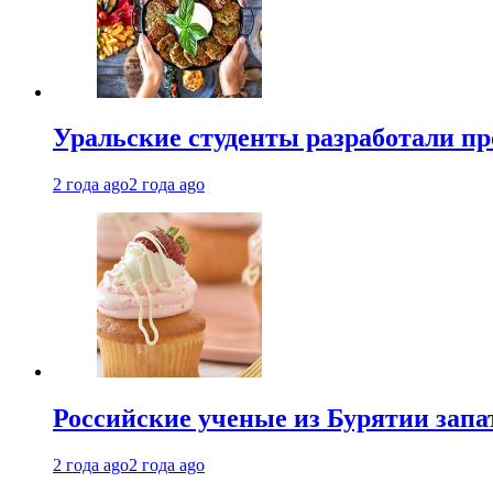
Уральские студенты разработали п
2 года ago
2 года ago
Российские ученые из Бурятии запа
2 года ago
2 года ago