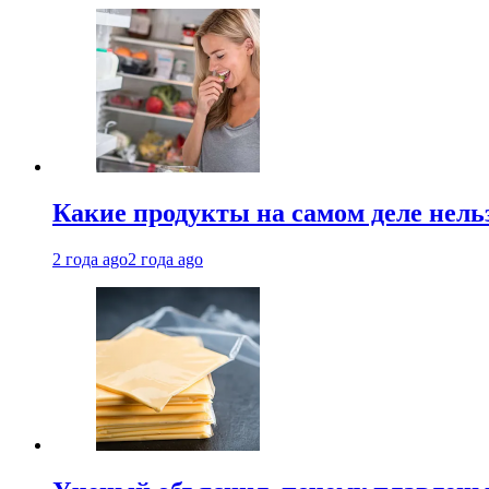
Какие продукты на самом деле нель
2 года ago
2 года ago