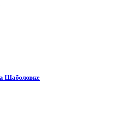
е
на Шаболовке