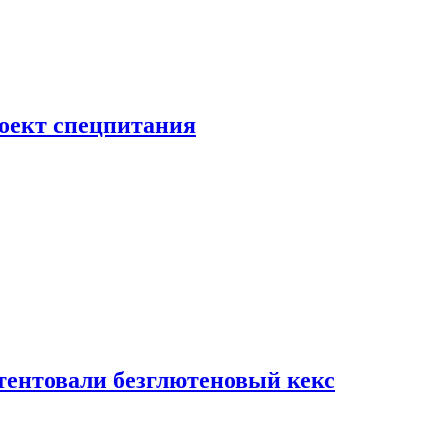
роект спецпитания
тентовали безглютеновый кекс