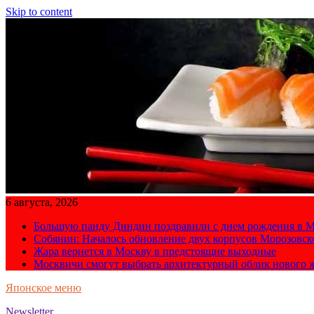
Skip to content
6 августа, 2026
Большую панду Диндин поздравили с днем рождения в М
Собянин: Началось обновление двух корпусов Морозовс
Жара вернется в Москву в предстоящие выходные
Москвичи смогут выбрать архитектурный облик нового 
Японское меню
Newsletter