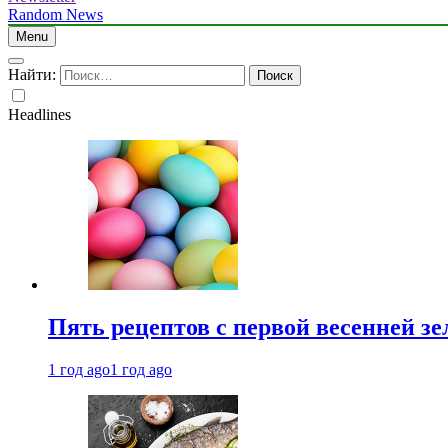
Random News
Menu
Найти:
Headlines
Пять рецептов с первой весенней зе
1 год ago
1 год ago