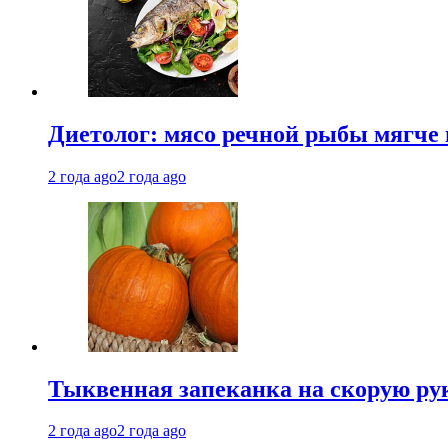
Диетолог: мясо речной рыбы мягче 
2 года ago
2 года ago
Тыквенная запеканка на скорую ру
2 года ago
2 года ago