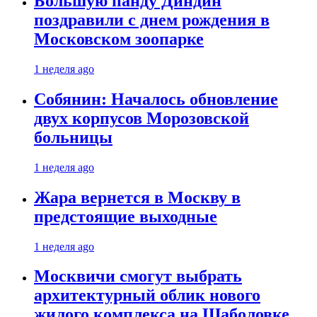
Большую панду Диндин
поздравили с днем рождения в
Московском зоопарке
1 неделя ago
Собянин: Началось обновление
двух корпусов Морозовской
больницы
1 неделя ago
Жара вернется в Москву в
предстоящие выходные
1 неделя ago
Москвичи смогут выбрать
архитектурный облик нового
жилого комплекса на Шаболовке