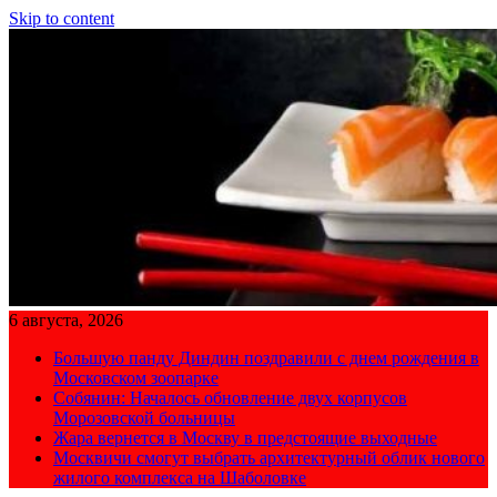
Skip to content
6 августа, 2026
Большую панду Диндин поздравили с днем рождения в
Московском зоопарке
Собянин: Началось обновление двух корпусов
Морозовской больницы
Жара вернется в Москву в предстоящие выходные
Москвичи смогут выбрать архитектурный облик нового
жилого комплекса на Шаболовке