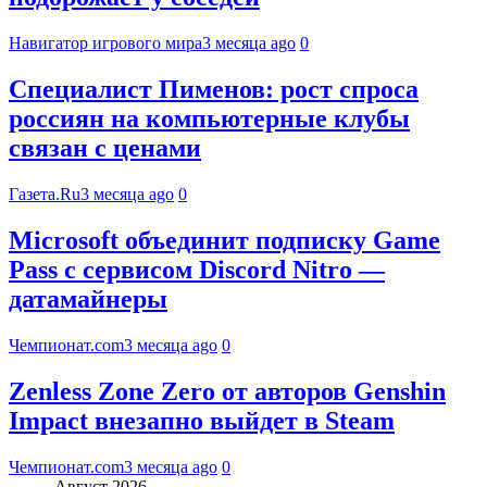
Навигатор игрового мира
3 месяца ago
0
Специалист Пименов: рост спроса
россиян на компьютерные клубы
связан с ценами
Газета.Ru
3 месяца ago
0
Microsoft объединит подписку Game
Pass с сервисом Discord Nitro —
датамайнеры
Чемпионат.com
3 месяца ago
0
Zenless Zone Zero от авторов Genshin
Impact внезапно выйдет в Steam
Чемпионат.com
3 месяца ago
0
Август 2026