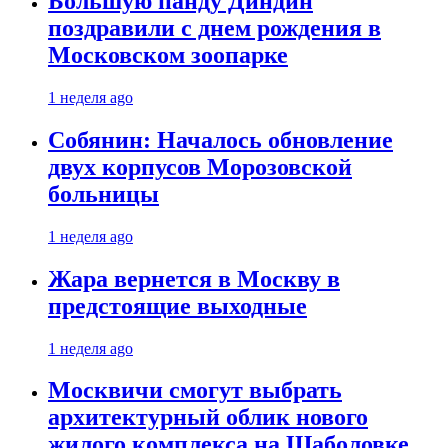
Большую панду Диндин
поздравили с днем рождения в
Московском зоопарке
1 неделя ago
Собянин: Началось обновление
двух корпусов Морозовской
больницы
1 неделя ago
Жара вернется в Москву в
предстоящие выходные
1 неделя ago
Москвичи смогут выбрать
архитектурный облик нового
жилого комплекса на Шаболовке