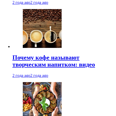
2 года ago
2 года ago
Почему кофе называют
творческим напитком: видео
2 года ago
2 года ago