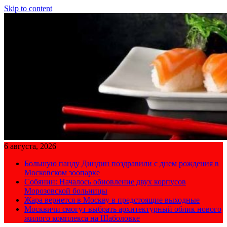
Skip to content
6 августа, 2026
Большую панду Диндин поздравили с днем рождения в
Московском зоопарке
Собянин: Началось обновление двух корпусов
Морозовской больницы
Жара вернется в Москву в предстоящие выходные
Москвичи смогут выбрать архитектурный облик нового
жилого комплекса на Шаболовке