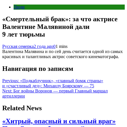
Люди
«Смертельный брак»: за что актрисе
Валентине Малявиной дали
9 лет тюрьмы
Русская семерка
2 года ago
0
1 mins
Валентина Малявина и по сей день считается одной из самых
красивых и талантливых актрис советского кинематографа.
Навигация по записям
Previous:
«Подкаблучник», «главный бомж страны»
и «счастливый дед»: Михаилу Боярскому — 75
Next:
Бог войны Воронов — первый Главный маршал
артиллерии
Related News
«Хитрый, опасный и сильный враг»