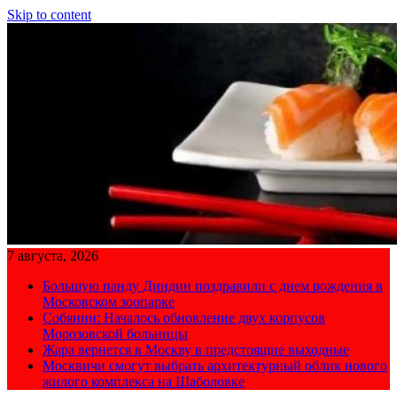
Skip to content
7 августа, 2026
Большую панду Диндин поздравили с днем рождения в
Московском зоопарке
Собянин: Началось обновление двух корпусов
Морозовской больницы
Жара вернется в Москву в предстоящие выходные
Москвичи смогут выбрать архитектурный облик нового
жилого комплекса на Шаболовке