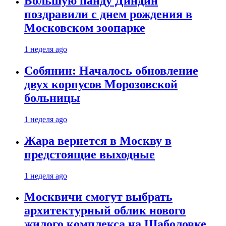
Большую панду Диндин
поздравили с днем рождения в
Московском зоопарке
1 неделя ago
Собянин: Началось обновление
двух корпусов Морозовской
больницы
1 неделя ago
Жара вернется в Москву в
предстоящие выходные
1 неделя ago
Москвичи смогут выбрать
архитектурный облик нового
жилого комплекса на Шаболовке