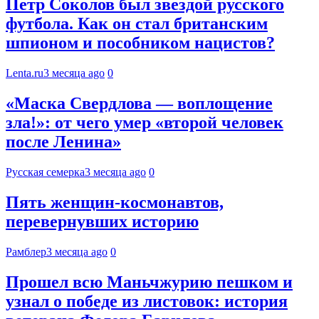
Петр Соколов был звездой русского
футбола. Как он стал британским
шпионом и пособником нацистов?
Lenta.ru
3 месяца ago
0
«Маска Свердлова — воплощение
зла!»: от чего умер «второй человек
после Ленина»
Русская семерка
3 месяца ago
0
Пять женщин-космонавтов,
перевернувших историю
Рамблер
3 месяца ago
0
Прошел всю Маньчжурию пешком и
узнал о победе из листовок: история