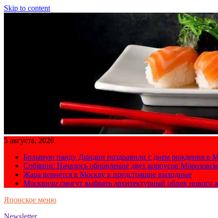
Skip to content
5 августа, 2026
Большую панду Диндин поздравили с днем рождения в М
Собянин: Началось обновление двух корпусов Морозовс
Жара вернется в Москву в предстоящие выходные
Москвичи смогут выбрать архитектурный облик нового 
Японское меню
Newsletter