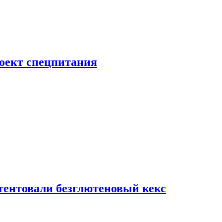
роект спецпитания
тентовали безглютеновый кекс