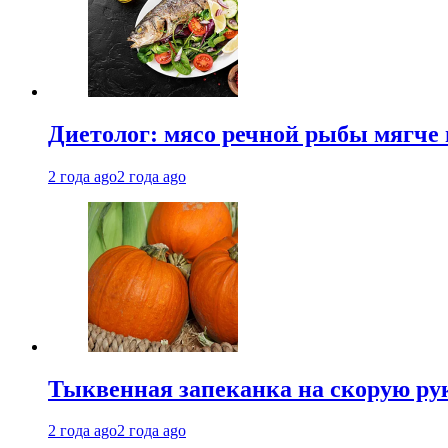
Диетолог: мясо речной рыбы мягче 
2 года ago
2 года ago
Тыквенная запеканка на скорую ру
2 года ago
2 года ago