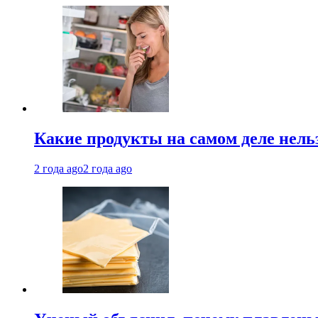
Какие продукты на самом деле нель
2 года ago
2 года ago