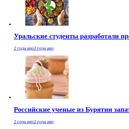
Уральские студенты разработали п
2 года ago
2 года ago
Российские ученые из Бурятии запа
2 года ago
2 года ago