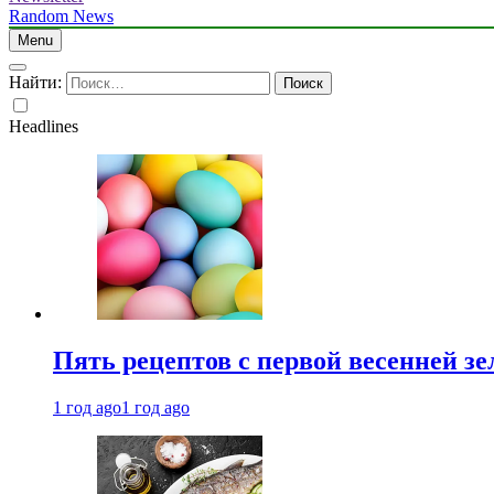
Random News
Menu
Найти:
Headlines
Пять рецептов с первой весенней зе
1 год ago
1 год ago