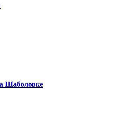
е
на Шаболовке