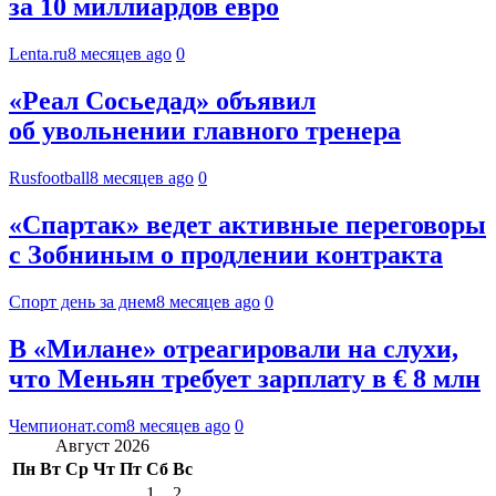
за 10 миллиардов евро
Lenta.ru
8 месяцев ago
0
«Реал Сосьедад» объявил
об увольнении главного тренера
Rusfootball
8 месяцев ago
0
«Спартак» ведет активные переговоры
с Зобниным о продлении контракта
Спорт день за днем
8 месяцев ago
0
В «Милане» отреагировали на слухи,
что Меньян требует зарплату в € 8 млн
Чемпионат.com
8 месяцев ago
0
Август 2026
Пн
Вт
Ср
Чт
Пт
Сб
Вс
1
2