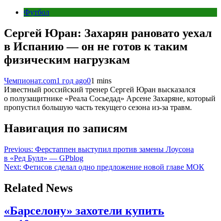
Футбол
Сергей Юран: Захарян рановато уехал
в Испанию — он не готов к таким
физическим нагрузкам
Чемпионат.com
1 год ago
0
1 mins
Известный российский тренер Сергей Юран высказался
о полузащитнике «Реала Сосьедад» Арсене Захаряне, который
пропустил большую часть текущего сезона из-за травм.
Навигация по записям
Previous:
Ферстаппен выступил против замены Лоусона
в «Ред Булл» — GPblog
Next:
Фетисов сделал одно предложение новой главе МОК
Related News
«Барселону» захотели купить