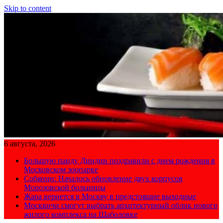
Skip to content
6 августа, 2026
Большую панду Диндин поздравили с днем рождения в
Московском зоопарке
Собянин: Началось обновление двух корпусов
Морозовской больницы
Жара вернется в Москву в предстоящие выходные
Москвичи смогут выбрать архитектурный облик нового
жилого комплекса на Шаболовке