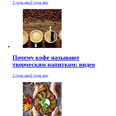
2 года ago
2 года ago
Почему кофе называют
творческим напитком: видео
2 года ago
2 года ago