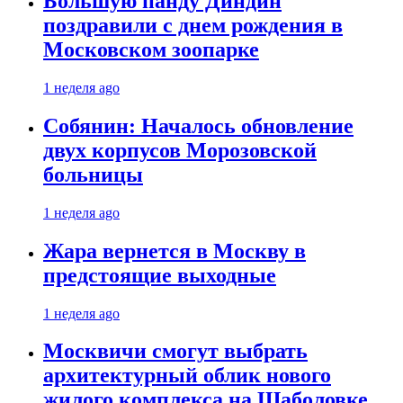
Большую панду Диндин
поздравили с днем рождения в
Московском зоопарке
1 неделя ago
Собянин: Началось обновление
двух корпусов Морозовской
больницы
1 неделя ago
Жара вернется в Москву в
предстоящие выходные
1 неделя ago
Москвичи смогут выбрать
архитектурный облик нового
жилого комплекса на Шаболовке