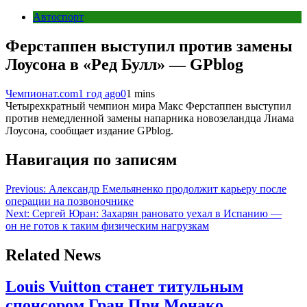
Автоспорт
Ферстаппен выступил против замены
Лоусона в «Ред Булл» — GPblog
Чемпионат.com
1 год ago
0
1 mins
Четырехкратный чемпион мира Макс Ферстаппен выступил
против немедленной замены напарника новозеландца Лиама
Лоусона, сообщает издание GPblog.
Навигация по записям
Previous:
Александр Емельяненко продолжит карьеру после
операции на позвоночнике
Next:
Сергей Юран: Захарян рановато уехал в Испанию —
он не готов к таким физическим нагрузкам
Related News
Louis Vuitton станет титульным
спонсором Гран При Монако