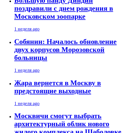
Большую панду Диндин
поздравили с днем рождения в
Московском зоопарке
1 неделя ago
Собянин: Началось обновление
двух корпусов Морозовской
больницы
1 неделя ago
Жара вернется в Москву в
предстоящие выходные
1 неделя ago
Москвичи смогут выбрать
архитектурный облик нового
жилого комплекса на Шаболовке