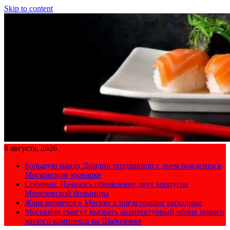
Skip to content
8 августа, 2026
Большую панду Диндин поздравили с днем рождения в
Московском зоопарке
Собянин: Началось обновление двух корпусов
Морозовской больницы
Жара вернется в Москву в предстоящие выходные
Москвичи смогут выбрать архитектурный облик нового
жилого комплекса на Шаболовке