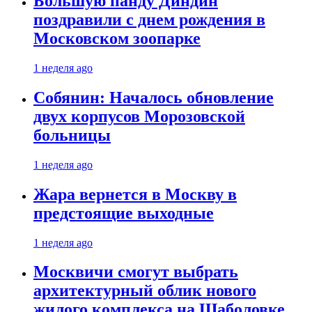
Большую панду Диндин
поздравили с днем рождения в
Московском зоопарке
1 неделя ago
Собянин: Началось обновление
двух корпусов Морозовской
больницы
1 неделя ago
Жара вернется в Москву в
предстоящие выходные
1 неделя ago
Москвичи смогут выбрать
архитектурный облик нового
жилого комплекса на Шаболовке