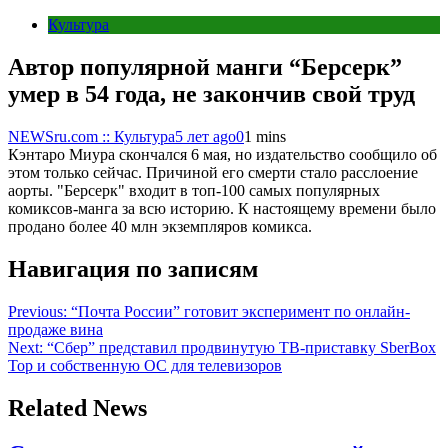
Культура
Автор популярной манги “Берсерк”
умер в 54 года, не закончив свой труд
NEWSru.com :: Культура
5 лет ago
0
1 mins
Кэнтаро Миура скончался 6 мая, но издательство сообщило об
этом только сейчас. Причиной его смерти стало расслоение
аорты. "Берсерк" входит в топ-100 самых популярных
комиксов-манга за всю историю. К настоящему времени было
продано более 40 млн экземпляров комикса.
Навигация по записям
Previous:
“Почта России” готовит эксперимент по онлайн-
продаже вина
Next:
“Сбер” представил продвинутую ТВ-приставку SberBox
Top и собственную ОС для телевизоров
Related News