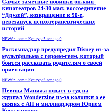
Самые заметные новинки онлайн-
кинотеатров 24-30 мая: воссоединение
“Друзей”, возвращение в 90-е,
перезапуск психотерапевтических
историй
NEWSru.com :: Культура
5 лет ago
0
Роскомнадзор предупредил Disney из-за
мультфильма c героем-геем, который
боится рассказать родителям о своей
ориентации
NEWSru.com :: Культура
5 лет ago
0
Певица Манижа подаст в суд на
журнал Wonderzine из-за колонки о ее
связях с АП и миллиардером Юрием
Ковальчуком