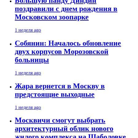
Большую панду Диндин
поздравили с днем рождения в
Московском зоопарке
1 неделя ago
Собянин: Началось обновление
двух корпусов Морозовской
больницы
1 неделя ago
Жара вернется в Москву в
предстоящие выходные
1 неделя ago
Москвичи смогут выбрать
архитектурный облик нового
жилого комплекса на Шаболовке