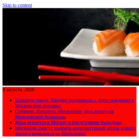
Skip to content
8 августа, 2026
Большую панду Диндин поздравили с днем рождения в
Московском зоопарке
Собянин: Началось обновление двух корпусов
Морозовской больницы
Жара вернется в Москву в предстоящие выходные
Москвичи смогут выбрать архитектурный облик нового
жилого комплекса на Шаболовке