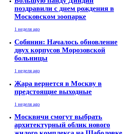
Большую панду Диндин
поздравили с днем рождения в
Московском зоопарке
1 неделя ago
Собянин: Началось обновление
двух корпусов Морозовской
больницы
1 неделя ago
Жара вернется в Москву в
предстоящие выходные
1 неделя ago
Москвичи смогут выбрать
архитектурный облик нового
жилого комплекса на Шаболовке