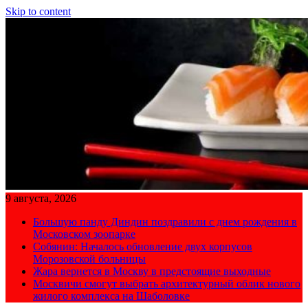
Skip to content
9 августа, 2026
Большую панду Диндин поздравили с днем рождения в
Московском зоопарке
Собянин: Началось обновление двух корпусов
Морозовской больницы
Жара вернется в Москву в предстоящие выходные
Москвичи смогут выбрать архитектурный облик нового
жилого комплекса на Шаболовке