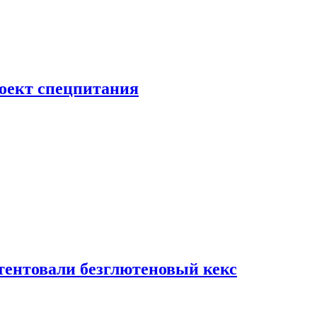
роект спецпитания
тентовали безглютеновый кекс