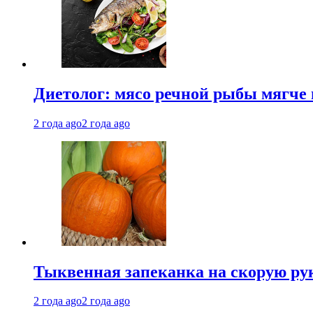
Диетолог: мясо речной рыбы мягче 
2 года ago
2 года ago
Тыквенная запеканка на скорую ру
2 года ago
2 года ago