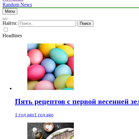
Random News
Menu
Найти:
Headlines
Пять рецептов с первой весенней зе
1 год ago
1 год ago