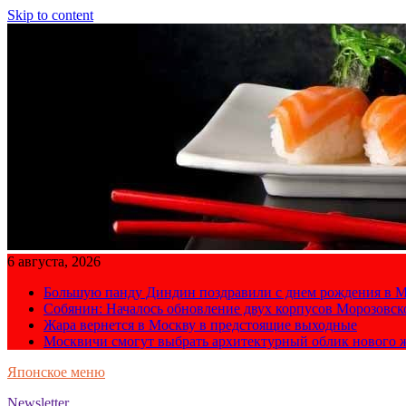
Skip to content
6 августа, 2026
Большую панду Диндин поздравили с днем рождения в М
Собянин: Началось обновление двух корпусов Морозовс
Жара вернется в Москву в предстоящие выходные
Москвичи смогут выбрать архитектурный облик нового 
Японское меню
Newsletter