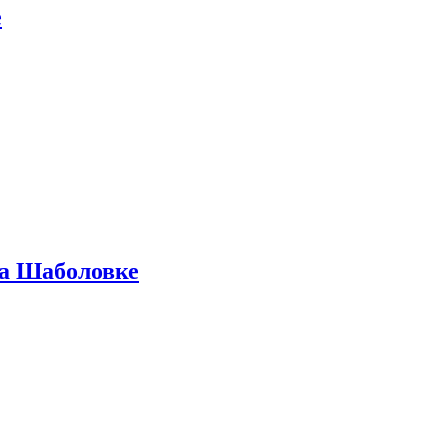
е
на Шаболовке