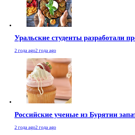
Уральские студенты разработали п
2 года ago
2 года ago
Российские ученые из Бурятии запа
2 года ago
2 года ago