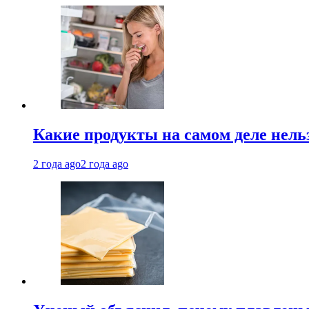
Какие продукты на самом деле нель
2 года ago
2 года ago