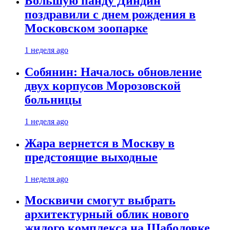
Большую панду Диндин
поздравили с днем рождения в
Московском зоопарке
1 неделя ago
Собянин: Началось обновление
двух корпусов Морозовской
больницы
1 неделя ago
Жара вернется в Москву в
предстоящие выходные
1 неделя ago
Москвичи смогут выбрать
архитектурный облик нового
жилого комплекса на Шаболовке