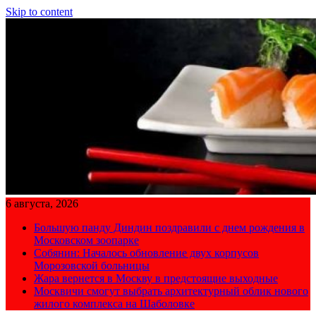
Skip to content
6 августа, 2026
Большую панду Диндин поздравили с днем рождения в
Московском зоопарке
Собянин: Началось обновление двух корпусов
Морозовской больницы
Жара вернется в Москву в предстоящие выходные
Москвичи смогут выбрать архитектурный облик нового
жилого комплекса на Шаболовке