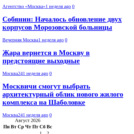
Агентство «Москва»
1 неделя ago
0
Собянин: Началось обновление двух
корпусов Морозовской больницы
Вечерняя Москва
1 неделя ago
0
Жара вернется в Москву в
предстоящие выходные
Москва24
1 неделя ago
0
Москвичи смогут выбрать
архитектурный облик нового жилого
комплекса на Шаболовке
Москва24
1 неделя ago
0
Август 2026
Пн
Вт
Ср
Чт
Пт
Сб
Вс
1
2