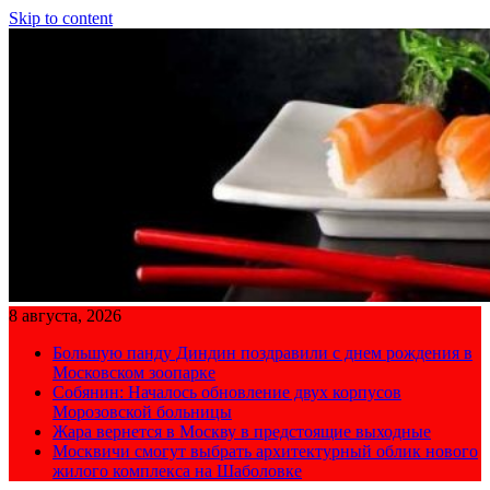
Skip to content
8 августа, 2026
Большую панду Диндин поздравили с днем рождения в
Московском зоопарке
Собянин: Началось обновление двух корпусов
Морозовской больницы
Жара вернется в Москву в предстоящие выходные
Москвичи смогут выбрать архитектурный облик нового
жилого комплекса на Шаболовке