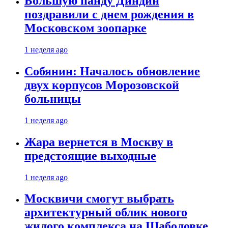
Большую панду Диндин
поздравили с днем рождения в
Московском зоопарке
1 неделя ago
Собянин: Началось обновление
двух корпусов Морозовской
больницы
1 неделя ago
Жара вернется в Москву в
предстоящие выходные
1 неделя ago
Москвичи смогут выбрать
архитектурный облик нового
жилого комплекса на Шаболовке