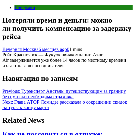
Лайфхаки
Потеряли время и деньги: можно
ли получить компенсацию за задержку
рейса
Вечерняя Москва
6 месяцев ago
0
1 mins
Рейс Красноярск — Фукуок авиакомпании Azur
Air задерживается уже более 14 часов по местному времени
из-за отказа левого двигателя.
Навигация по записям
Previous:
Турэксперт Ансталь: путешествующим за границу
без путевки необходима страховка
Next:
Глава АТОР Ломидзе рассказала о сокращении скидок
на туры к концу марта
Related News
Как не поссориться в отпуске: