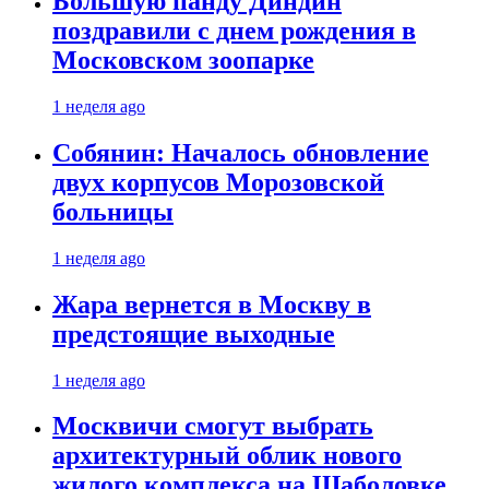
Большую панду Диндин
поздравили с днем рождения в
Московском зоопарке
1 неделя ago
Собянин: Началось обновление
двух корпусов Морозовской
больницы
1 неделя ago
Жара вернется в Москву в
предстоящие выходные
1 неделя ago
Москвичи смогут выбрать
архитектурный облик нового
жилого комплекса на Шаболовке