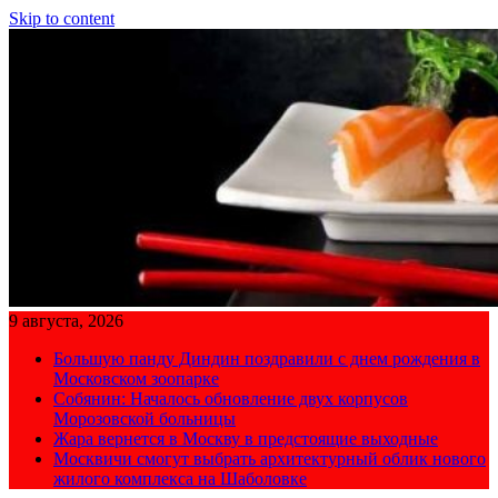
Skip to content
9 августа, 2026
Большую панду Диндин поздравили с днем рождения в
Московском зоопарке
Собянин: Началось обновление двух корпусов
Морозовской больницы
Жара вернется в Москву в предстоящие выходные
Москвичи смогут выбрать архитектурный облик нового
жилого комплекса на Шаболовке