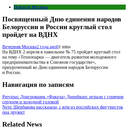
Новости Москвы
Посвященный Дню единения народов
Белоруссии и России круглый стол
пройдет на ВДНХ
Вечерняя Москва
2 года ago
0
1 mins
На ВДНХ 2 апреля в павильоне № 75 пройдет круглый стол
на тему «Технопарки — двигатель развития молодежного
предпринимательства в Союзном государстве»,
приуроченный ко Дню единения народов Белоруссии
и России.
Навигация по записям
Previous:
Доигровщик «Факела» Динейкин: играли с горячим
сердцем и холодной головой
Next:
Щербакова рассказала, с кем из российских фигуристок
она дружит
Related News