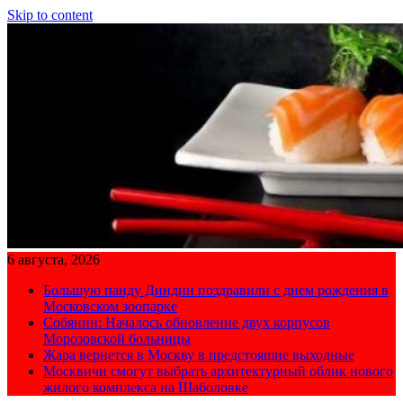
Skip to content
6 августа, 2026
Большую панду Диндин поздравили с днем рождения в
Московском зоопарке
Собянин: Началось обновление двух корпусов
Морозовской больницы
Жара вернется в Москву в предстоящие выходные
Москвичи смогут выбрать архитектурный облик нового
жилого комплекса на Шаболовке