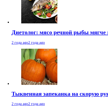
Диетолог: мясо речной рыбы мягче 
2 года ago
2 года ago
Тыквенная запеканка на скорую ру
2 года ago
2 года ago