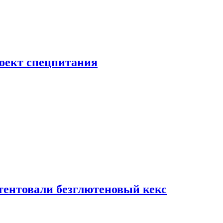
роект спецпитания
тентовали безглютеновый кекс