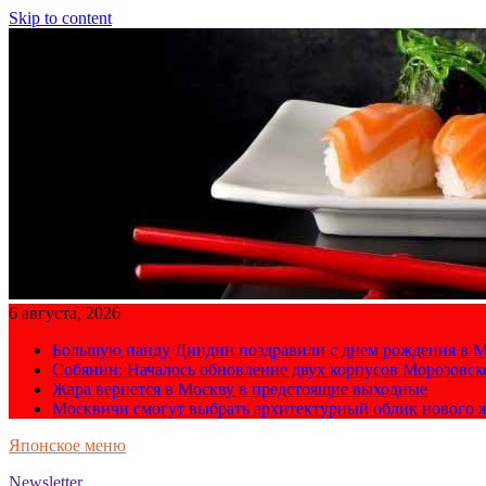
Skip to content
6 августа, 2026
Большую панду Диндин поздравили с днем рождения в М
Собянин: Началось обновление двух корпусов Морозовс
Жара вернется в Москву в предстоящие выходные
Москвичи смогут выбрать архитектурный облик нового 
Японское меню
Newsletter