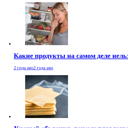
Какие продукты на самом деле нель
2 года ago
2 года ago