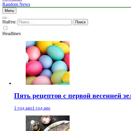
Random News
Menu
Найти:
Headlines
Пять рецептов с первой весенней зе
1 год ago
1 год ago