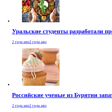
Уральские студенты разработали п
2 года ago
2 года ago
Российские ученые из Бурятии запа
2 года ago
2 года ago