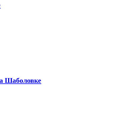
е
на Шаболовке