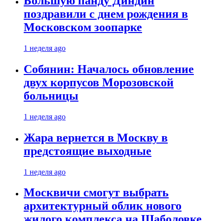
Большую панду Диндин
поздравили с днем рождения в
Московском зоопарке
1 неделя ago
Собянин: Началось обновление
двух корпусов Морозовской
больницы
1 неделя ago
Жара вернется в Москву в
предстоящие выходные
1 неделя ago
Москвичи смогут выбрать
архитектурный облик нового
жилого комплекса на Шаболовке