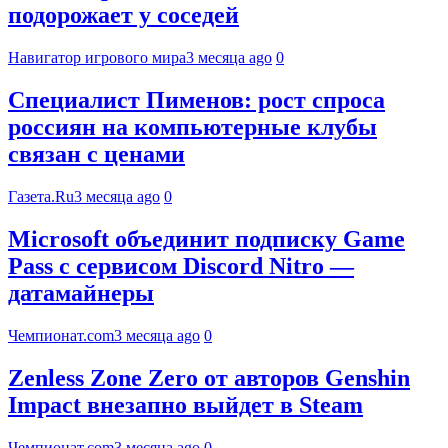
подорожает у соседей
Навигатор игрового мира
3 месяца ago
0
Специалист Пименов: рост спроса
россиян на компьютерные клубы
связан с ценами
Газета.Ru
3 месяца ago
0
Microsoft объединит подписку Game
Pass с сервисом Discord Nitro —
датамайнеры
Чемпионат.com
3 месяца ago
0
Zenless Zone Zero от авторов Genshin
Impact внезапно выйдет в Steam
Чемпионат.com
3 месяца ago
0