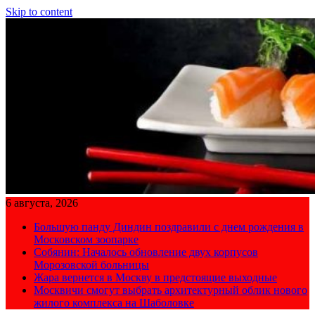
Skip to content
6 августа, 2026
Большую панду Диндин поздравили с днем рождения в
Московском зоопарке
Собянин: Началось обновление двух корпусов
Морозовской больницы
Жара вернется в Москву в предстоящие выходные
Москвичи смогут выбрать архитектурный облик нового
жилого комплекса на Шаболовке