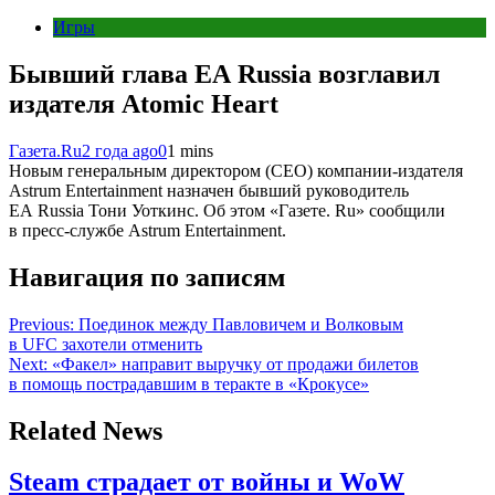
Игры
Бывший глава EA Russia возглавил
издателя Atomic Heart
Газета.Ru
2 года ago
0
1 mins
Новым генеральным директором (CEO) компании-издателя
Astrum Entertainment назначен бывший руководитель
EA Russia Тони Уоткинс. Об этом «Газете. Ru» сообщили
в пресс-службе Astrum Entertainment.
Навигация по записям
Previous:
Поединок между Павловичем и Волковым
в UFC захотели отменить
Next:
«Факел» направит выручку от продажи билетов
в помощь пострадавшим в теракте в «Крокусе»
Related News
Steam страдает от войны и WoW