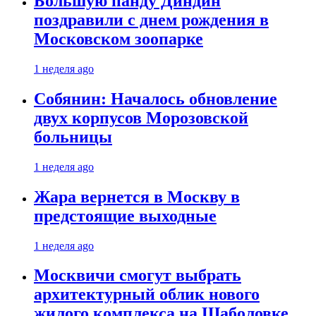
Большую панду Диндин
поздравили с днем рождения в
Московском зоопарке
1 неделя ago
Собянин: Началось обновление
двух корпусов Морозовской
больницы
1 неделя ago
Жара вернется в Москву в
предстоящие выходные
1 неделя ago
Москвичи смогут выбрать
архитектурный облик нового
жилого комплекса на Шаболовке