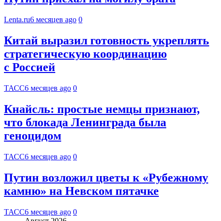
Lenta.ru
6 месяцев ago
0
Китай выразил готовность укреплять
стратегическую координацию
с Россией
ТАСС
6 месяцев ago
0
Кнайсль: простые немцы признают,
что блокада Ленинграда была
геноцидом
ТАСС
6 месяцев ago
0
Путин возложил цветы к «Рубежному
камню» на Невском пятачке
ТАСС
6 месяцев ago
0
Август 2026