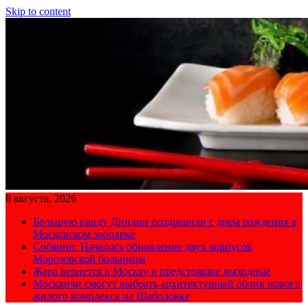
Skip to content
8 августа, 2026
Большую панду Диндин поздравили с днем рождения в
Московском зоопарке
Собянин: Началось обновление двух корпусов
Морозовской больницы
Жара вернется в Москву в предстоящие выходные
Москвичи смогут выбрать архитектурный облик нового
жилого комплекса на Шаболовке