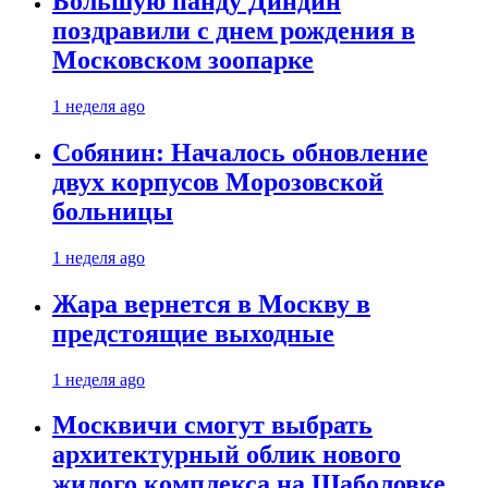
Большую панду Диндин
поздравили с днем рождения в
Московском зоопарке
1 неделя ago
Собянин: Началось обновление
двух корпусов Морозовской
больницы
1 неделя ago
Жара вернется в Москву в
предстоящие выходные
1 неделя ago
Москвичи смогут выбрать
архитектурный облик нового
жилого комплекса на Шаболовке