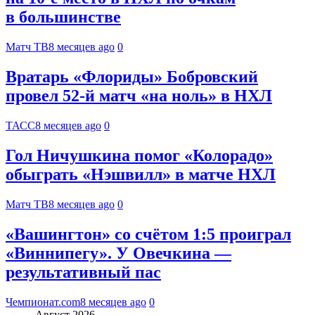
в большинстве
Матч ТВ
8 месяцев ago
0
Вратарь «Флориды» Бобровский
провел 52-й матч «на ноль» в НХЛ
ТАСС
8 месяцев ago
0
Гол Ничушкина помог «Колорадо»
обыграть «Нэшвилл» в матче НХЛ
Матч ТВ
8 месяцев ago
0
«Вашингтон» со счётом 1:5 проиграл
«Виннипегу». У Овечкина —
результативный пас
Чемпионат.com
8 месяцев ago
0
Август 2026