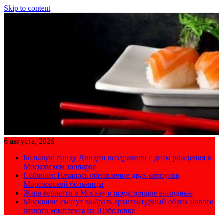
Skip to content
6 августа, 2026
Большую панду Диндин поздравили с днем рождения в
Московском зоопарке
Собянин: Началось обновление двух корпусов
Морозовской больницы
Жара вернется в Москву в предстоящие выходные
Москвичи смогут выбрать архитектурный облик нового
жилого комплекса на Шаболовке