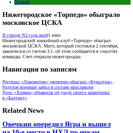
Хоккей
Нижегородское «Торпедо» обыграло
московское ЦСКА
В городе N
2 года ago
0
1 mins
Нижегородский хоккейный клуб «Торпедо» обыграл
московский ЦСКА. Матч, который состоялся 2 сентября,
закончился со счетом 3:1. об этом сообщается в соцсетях
команды. Счет открыли нижегородцы.
Навигация по записям
Previous:
«Локомотив» уверенно обыграл «Куньлунь»,
Радулов впервые забил в составе ярославцев
Next:
«Химки» объявили об уходе своего защитника
в «Балтику»
Related News
Овечкин опередил Ягра и вышел
на 10‑е место в НХЛ по очкам