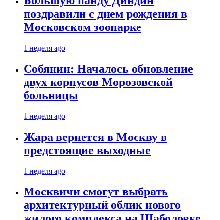
Большую панду Диндин
поздравили с днем рождения в
Московском зоопарке
1 неделя ago
Собянин: Началось обновление
двух корпусов Морозовской
больницы
1 неделя ago
Жара вернется в Москву в
предстоящие выходные
1 неделя ago
Москвичи смогут выбрать
архитектурный облик нового
жилого комплекса на Шаболовке