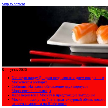
Skip to content
8 августа, 2026
Большую панду Диндин поздравили с днем рождения в
Московском зоопарке
Собянин: Началось обновление двух корпусов
Морозовской больницы
Жара вернется в Москву в предстоящие выходные
Москвичи смогут выбрать архитектурный облик нового
жилого комплекса на Шаболовке