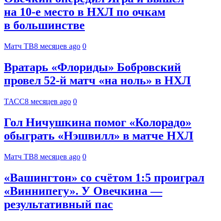
на 10‑е место в НХЛ по очкам
в большинстве
Матч ТВ
8 месяцев ago
0
Вратарь «Флориды» Бобровский
провел 52-й матч «на ноль» в НХЛ
ТАСС
8 месяцев ago
0
Гол Ничушкина помог «Колорадо»
обыграть «Нэшвилл» в матче НХЛ
Матч ТВ
8 месяцев ago
0
«Вашингтон» со счётом 1:5 проиграл
«Виннипегу». У Овечкина —
результативный пас