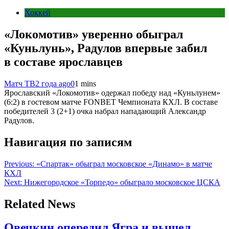
Хоккей
«Локомотив» уверенно обыграл
«Куньлунь», Радулов впервые забил
в составе ярославцев
Матч ТВ
2 года ago
0
1 mins
Ярославский «Локомотив» одержал победу над «Куньлунем»
(6:2) в гостевом матче FONBET Чемпионата КХЛ. В составе
победителей 3 (2+1) очка набрал нападающий Александр
Радулов.
Навигация по записям
Previous:
«Спартак» обыграл московское «Динамо» в матче
КХЛ
Next:
Нижегородское «Торпедо» обыграло московское ЦСКА
Related News
Овечкин опередил Ягра и вышел