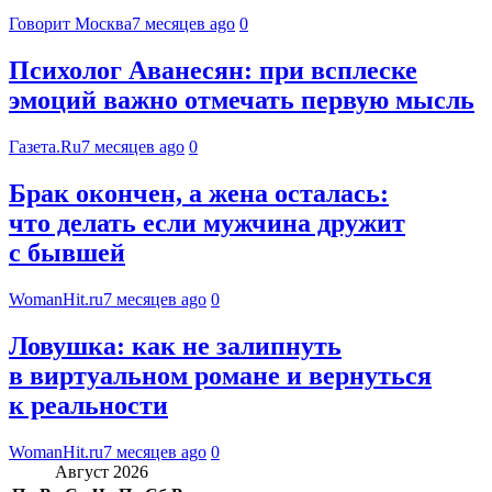
Говорит Москва
7 месяцев ago
0
Психолог Аванесян: при всплеске
эмоций важно отмечать первую мысль
Газета.Ru
7 месяцев ago
0
Брак окончен, а жена осталась:
что делать если мужчина дружит
с бывшей
WomanHit.ru
7 месяцев ago
0
Ловушка: как не залипнуть
в виртуальном романе и вернуться
к реальности
WomanHit.ru
7 месяцев ago
0
Август 2026