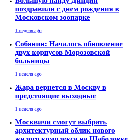
Большую панду Диндин
поздравили с днем рождения в
Московском зоопарке
1 неделя ago
Собянин: Началось обновление
двух корпусов Морозовской
больницы
1 неделя ago
Жара вернется в Москву в
предстоящие выходные
1 неделя ago
Москвичи смогут выбрать
архитектурный облик нового
жилого комплекса на Шаболовке