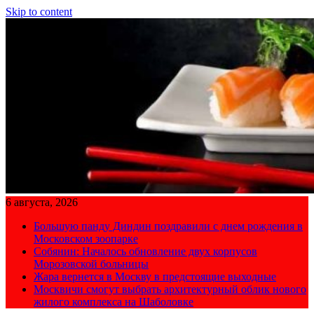
Skip to content
6 августа, 2026
Большую панду Диндин поздравили с днем рождения в
Московском зоопарке
Собянин: Началось обновление двух корпусов
Морозовской больницы
Жара вернется в Москву в предстоящие выходные
Москвичи смогут выбрать архитектурный облик нового
жилого комплекса на Шаболовке