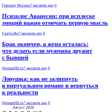
Говорит Москва
7 месяцев ago
0
Психолог Аванесян: при всплеске
эмоций важно отмечать первую мысль
Газета.Ru
7 месяцев ago
0
Брак окончен, а жена осталась:
что делать если мужчина дружит
с бывшей
WomanHit.ru
7 месяцев ago
0
Ловушка: как не залипнуть
в виртуальном романе и вернуться
к реальности
WomanHit.ru
7 месяцев ago
0
Август 2026