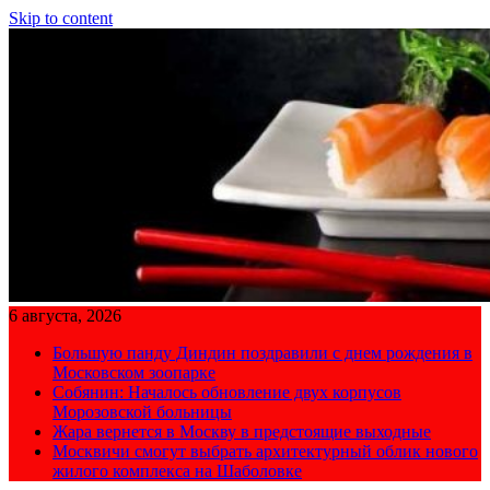
Skip to content
6 августа, 2026
Большую панду Диндин поздравили с днем рождения в
Московском зоопарке
Собянин: Началось обновление двух корпусов
Морозовской больницы
Жара вернется в Москву в предстоящие выходные
Москвичи смогут выбрать архитектурный облик нового
жилого комплекса на Шаболовке