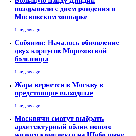
Большую панду Диндин
поздравили с днем рождения в
Московском зоопарке
1 неделя ago
Собянин: Началось обновление
двух корпусов Морозовской
больницы
1 неделя ago
Жара вернется в Москву в
предстоящие выходные
1 неделя ago
Москвичи смогут выбрать
архитектурный облик нового
жилого комплекса на Шаболовке