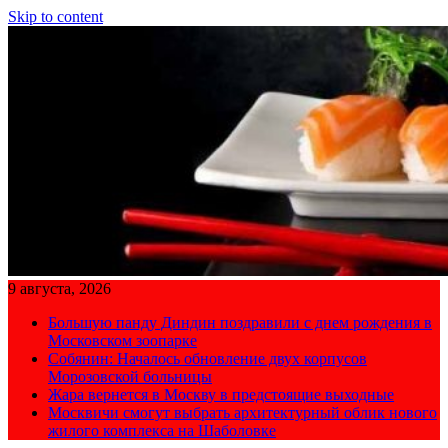
Skip to content
9 августа, 2026
Большую панду Диндин поздравили с днем рождения в
Московском зоопарке
Собянин: Началось обновление двух корпусов
Морозовской больницы
Жара вернется в Москву в предстоящие выходные
Москвичи смогут выбрать архитектурный облик нового
жилого комплекса на Шаболовке