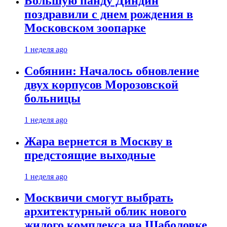
Большую панду Диндин
поздравили с днем рождения в
Московском зоопарке
1 неделя ago
Собянин: Началось обновление
двух корпусов Морозовской
больницы
1 неделя ago
Жара вернется в Москву в
предстоящие выходные
1 неделя ago
Москвичи смогут выбрать
архитектурный облик нового
жилого комплекса на Шаболовке