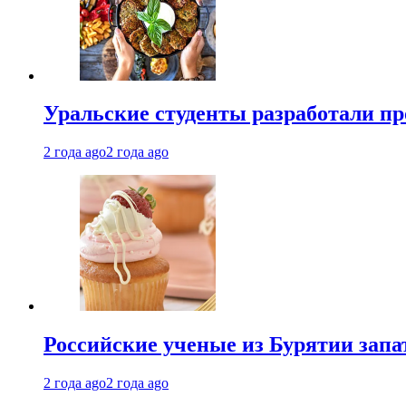
Уральские студенты разработали п
2 года ago
2 года ago
Российские ученые из Бурятии запа
2 года ago
2 года ago