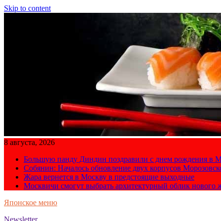
Skip to content
8 августа, 2026
Большую панду Диндин поздравили с днем рождения в М
Собянин: Началось обновление двух корпусов Морозовс
Жара вернется в Москву в предстоящие выходные
Москвичи смогут выбрать архитектурный облик нового 
Японское меню
Newsletter