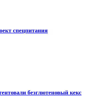
роект спецпитания
тентовали безглютеновый кекс