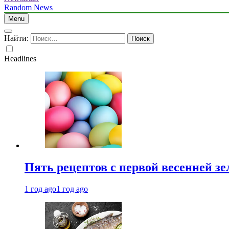
Random News
Menu
Найти:
Headlines
Пять рецептов с первой весенней зе
1 год ago
1 год ago