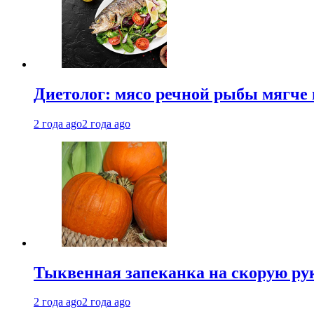
Диетолог: мясо речной рыбы мягче 
2 года ago
2 года ago
Тыквенная запеканка на скорую ру
2 года ago
2 года ago