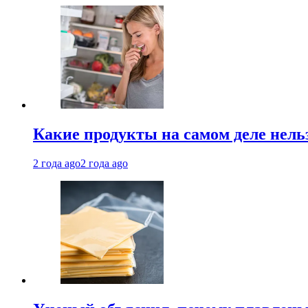
Какие продукты на самом деле нель
2 года ago
2 года ago