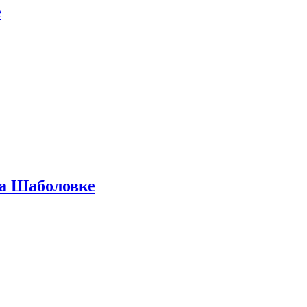
е
на Шаболовке