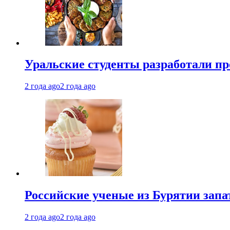
Уральские студенты разработали п
2 года ago
2 года ago
Российские ученые из Бурятии запа
2 года ago
2 года ago