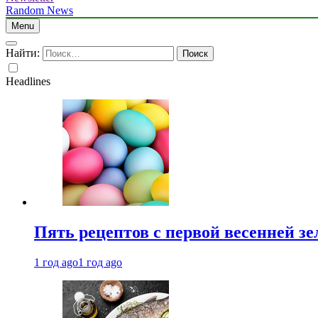
Random News
Menu
Найти:
Headlines
Пять рецептов с первой весенней зе
1 год ago
1 год ago