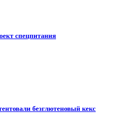
роект спецпитания
тентовали безглютеновый кекс