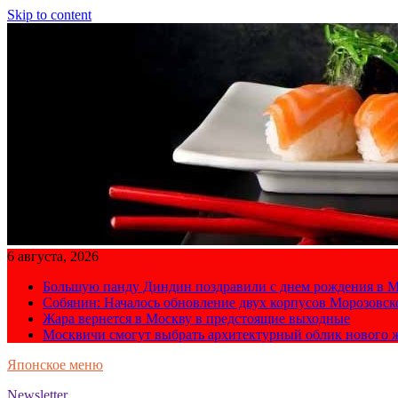
Skip to content
6 августа, 2026
Большую панду Диндин поздравили с днем рождения в М
Собянин: Началось обновление двух корпусов Морозовс
Жара вернется в Москву в предстоящие выходные
Москвичи смогут выбрать архитектурный облик нового 
Японское меню
Newsletter