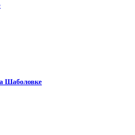
е
на Шаболовке