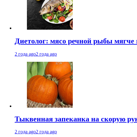
Диетолог: мясо речной рыбы мягче 
2 года ago
2 года ago
Тыквенная запеканка на скорую ру
2 года ago
2 года ago