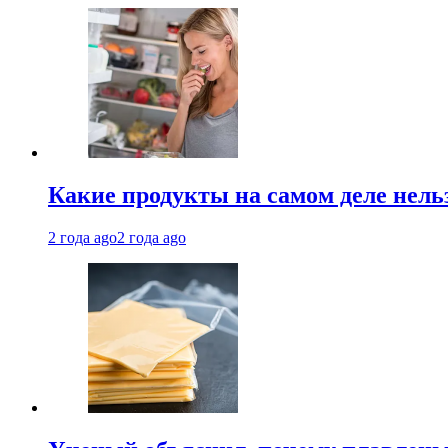
Какие продукты на самом деле нель
2 года ago
2 года ago