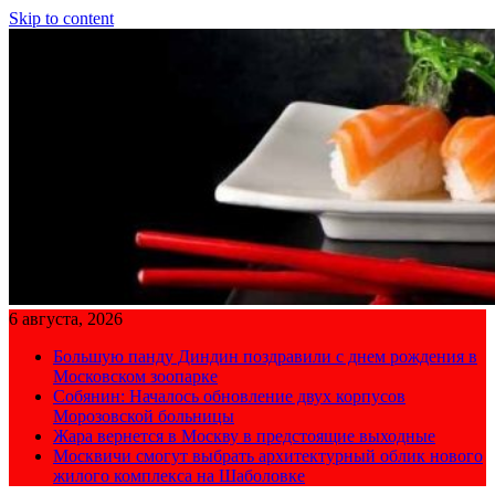
Skip to content
6 августа, 2026
Большую панду Диндин поздравили с днем рождения в
Московском зоопарке
Собянин: Началось обновление двух корпусов
Морозовской больницы
Жара вернется в Москву в предстоящие выходные
Москвичи смогут выбрать архитектурный облик нового
жилого комплекса на Шаболовке