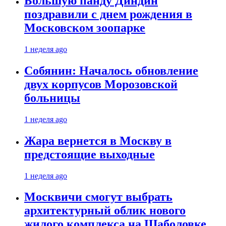
Большую панду Диндин
поздравили с днем рождения в
Московском зоопарке
1 неделя ago
Собянин: Началось обновление
двух корпусов Морозовской
больницы
1 неделя ago
Жара вернется в Москву в
предстоящие выходные
1 неделя ago
Москвичи смогут выбрать
архитектурный облик нового
жилого комплекса на Шаболовке