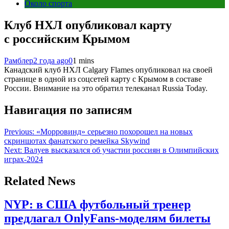
Около спорта
Клуб НХЛ опубликовал карту
с российским Крымом
Рамблер
2 года ago
0
1 mins
Канадский клуб НХЛ Calgary Flames опубликовал на своей
странице в одной из соцсетей карту с Крымом в составе
России. Внимание на это обратил телеканал Russia Today.
Навигация по записям
Previous:
«Морровинд» серьезно похорошел на новых
скриншотах фанатского ремейка Skywind
Next:
Валуев высказался об участии россиян в Олимпийских
играх-2024
Related News
NYP: в США футбольный тренер
предлагал OnlyFans-моделям билеты