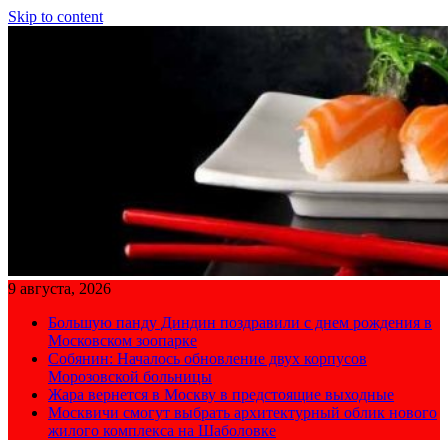
Skip to content
9 августа, 2026
Большую панду Диндин поздравили с днем рождения в
Московском зоопарке
Собянин: Началось обновление двух корпусов
Морозовской больницы
Жара вернется в Москву в предстоящие выходные
Москвичи смогут выбрать архитектурный облик нового
жилого комплекса на Шаболовке