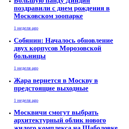
Большую панду Диндин
поздравили с днем рождения в
Московском зоопарке
1 неделя ago
Собянин: Началось обновление
двух корпусов Морозовской
больницы
1 неделя ago
Жара вернется в Москву в
предстоящие выходные
1 неделя ago
Москвичи смогут выбрать
архитектурный облик нового
жилого комплекса на Шаболовке